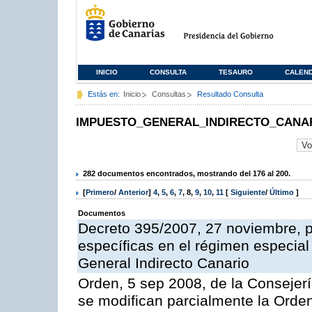
INICIO
CONSULTA
TESAURO
CALEN
Estás en:
Inicio
Consultas
Resultado Consulta
IMPUESTO_GENERAL_INDIRECTO_CANA
282 documentos encontrados, mostrando del 176 al 200.
[
Primero
/
Anterior
]
4
,
5
,
6
,
7
,
8
,
9
,
10
,
11
[
Siguiente
/
Último
]
Documentos
Decreto 395/2007, 27 noviembre, po
específicas en el régimen especial
General Indirecto Canario
Orden, 5 sep 2008, de la Consejer
se modifican parcialmente la Orde