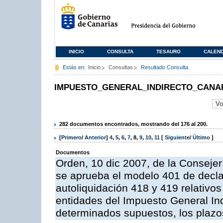
INICIO
CONSULTA
TESAURO
CALEN
Estás en:
Inicio
Consultas
Resultado Consulta
IMPUESTO_GENERAL_INDIRECTO_CANA
282 documentos encontrados, mostrando del 176 al 200.
[
Primero
/
Anterior
]
4
,
5
,
6
,
7
,
8
,
9
,
10
,
11
[
Siguiente
/
Último
]
Documentos
Orden, 10 dic 2007, de la Conseje
se aprueba el modelo 401 de decla
autoliquidación 418 y 419 relativos
entidades del Impuesto General Ind
determinados supuestos, los plazo