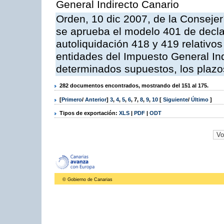
General Indirecto Canario
Orden, 10 dic 2007, de la Conseje
se aprueba el modelo 401 de decla
autoliquidación 418 y 419 relativos
entidades del Impuesto General Ind
determinados supuestos, los plazo
282 documentos encontrados, mostrando del 151 al 175.
[
Primero
/
Anterior
]
3
,
4
,
5
,
6
,
7
,
8
,
9
,
10
[
Siguiente
/
Último
]
Tipos de exportación:
XLS
|
PDF
|
ODT
© Gobierno de Canarias