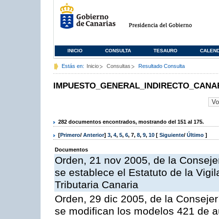
INICIO
CONSULTA
TESAURO
CALEN
Estás en:
Inicio
Consultas
Resultado Consulta
IMPUESTO_GENERAL_INDIRECTO_CANA
282 documentos encontrados, mostrando del 151 al 175.
[
Primero
/
Anterior
]
3
,
4
,
5
,
6
,
7
,
8
,
9
,
10
[
Siguiente
/
Último
]
Documentos
Orden, 21 nov 2005, de la Conseje
se establece el Estatuto de la Vigi
Tributaria Canaria
Orden, 29 dic 2005, de la Conseje
se modifican los modelos 421 de au