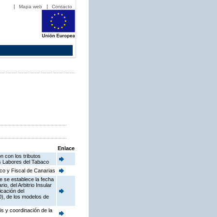
Mapa web
Contacto
Enlace
 con los tributos
as Labores del Tabaco
co y Fiscal de Canarias
e se establece la fecha
, del Arbitrio Insular
icación del
), de los modelos de
s y coordinación de la