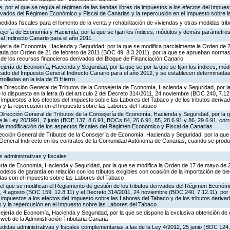
 por el que se regula el régimen de las tiendas libres de impuestos a los efectos del Impue
erivados del Régimen Económico y Fiscal de Canarias y la repercusión en el Impuesto sobre 
didas fiscales para el fomento de la venta y rehabilitación de viviendas y otras medidas trib
ejería de Economía y Hacienda, por la que se fijan los índices, módulos y demás parámetros
al Indirecto Canario para el año 2011
ejería de Economía, Hacienda y Seguridad, por la que se modifica parcialmente la Orden de 
ada por Orden de 21 de febrero de 2011 (BOC 49, 8.3.2011), por la que se aprueban normas
n de los recursos financieros derivados del Bloque de Financiación Canario
ejería de Economía, Hacienda y Seguridad, por la que se por la que se fijan los índices, mó
cado del Impuesto General Indirecto Canario para el año 2012, y se establecen determinadas
olladas en la isla de El Hierro
la Dirección General de Tributos de la Consejería de Economía, Hacienda y Seguridad, por la
e lo dispuesto en la letra d) del artículo 2 del Decreto 314/2011, 24 noviembre (BOC 240, 7.12
e impuestos a los efectos del Impuesto sobre las Labores del Tabaco y de los tributos deriv
 y la repercusión en el Impuesto sobre las Labores del Tabaco
Dirección General de Tributos de la Consejería de Economía, Hacienda y Seguridad, por la que
 de la Ley 20/1991, 7 junio (BOE 137, 8.6.91, BOCs 84, 26.6.91, 85, 28.6.91 y 86, 29.6.91, c
de modificación de los aspectos fiscales del Régimen Económico y Fiscal de Canarias
irección General de Tributos de la Consejería de Economía, Hacienda y Seguridad, por la que s
o General Indirecto en los contratos de la Comunidad Autónoma de Canarias, cuando se produ
s administrativas y fiscales
jería de Economía, Hacienda y Seguridad, por la que se modifica la Orden de 17 de mayo de
odelos de garantía en relación con los tributos exigibles con ocasión de la importación de b
adas con el Impuesto sobre las Labores del Tabaco
 el que se modifican el Reglamento de gestión de los tributos derivados del Régimen Económ
 4 agosto (BOC 159, 12.8.11) y el Decreto 314/2011, 24 noviembre (BOC 240, 7.12.11), por e
e impuestos a los efectos del Impuesto sobre las Labores del Tabaco y de los tributos deriv
 y la repercusión en el Impuesto sobre las Labores del Tabaco
ejería de Economía, Hacienda y Seguridad, por la que se dispone la exclusiva obtención d
a web de la Administración Tributaria Canaria
didas administrativas y fiscales complementarias a las de la Ley 4/2012, 25 junio (BOC 124,