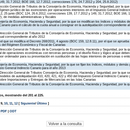
149, 31.7.2012; BOE 166, 12.7.2012, correcciones 176, 24.7.2012 y 204, 25.8.2012)
irección General de Tributos de la Consejería de Economía, Hacienda y Seguridad, por la que 
 régimen jurídico de las exenciones por operaciones interiores en el Impuesto General Indirec
012, 25 junio (BOC 124, 26.6.2012, correcciones 139, 17.7.2012 y 149, 31.7.2012; BOE 166, 
), de medidas administrativas y fiscales
ejería de Economía, Hacienda y Seguridad, por la que se modifican los índices y módulos del
anario para el cálculo de la cuota anual a consignar en la autoliquidación correspondiente al
Dirección General de Tributos de la Consejería de Economía, Hacienda y Seguridad, por la q
ual correspondiente al año 2012
 el que se modifica el Decreto 268/2011, 4 agosto (BOC 159, 12.8.11), por el que se aprueba
dos del Régimen Económico y Fiscal de Canarias
Dirección General de Tributos de la Consejería de Economía, Hacienda y Seguridad, por la qu
l de operaciones económicas con terceras personas y el diseño físico y lógico al que deber
por ordenador para su presentación en sustitución de las hojas interiores de personas o ent
5
ejería de Economía, Hacienda y Seguridad, por la que se fijan los índices, módulos y demás
sto General Indirecto Canario para el año 2013
 Dirección General de Tributos Consejería de Economía, Hacienda y Seguridad, por la que s
modelos de autoliquidación 410, 420, 421, 422 y 450 del Impuesto General Indirecto Canario 
o sobre Importaciones y Entregas de Mercancías en las Islas Canarias
Dirección General de Tributos de la Consejería de Economía, Hacienda y Seguridad, por la q
, mostrando del 201 al 225.
,
9
,
10
,
11
,
12
[
Siguiente
/
Último
]
|
PDF
|
ODT