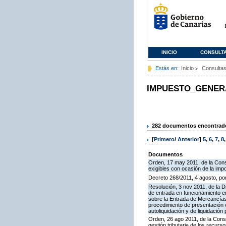
INICIO
CONSULT
Estás en:
Inicio
Consulta
IMPUESTO_GENER
282 documentos encontrados
[
Primero
/
Anterior
]
5
,
6
,
7
,
8
Documentos
Orden, 17 may 2011, de la Cons
exigibles con ocasión de la imp
Decreto 268/2011, 4 agosto, po
Resolución, 3 nov 2011, de la D
de entrada en funcionamiento en
sobre la Entrada de Mercancías 
procedimiento de presentación 
autoliquidación y de liquidación
Orden, 26 ago 2011, de la Conse
gestión tributaria de los recur