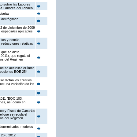
sto sobre las Labores
las Labores del Tabaco
utarias
 del régimen
22 de diciembre de 2009
 especiales aplicables
dulos y demás
 reducciones relativas
 que se dicta
.2011), que regula el
ados del Régimen
 se actualiza el límite
orrecciones BOE 254,
e dictan los criterios
ce una variación de los
 2011 (BOC 103,
ienes, así como en
ico y Fiscal de Canarias
l que se regula el
ados del Régimen
e determinados modelos
 26.6.2012,