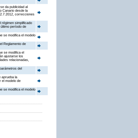
se da publicidad al
to Canario desde la
12.7.2012, correcciones
 régimen simplificado
 último período de
ue se modifica el modelo
 el Reglamento de
e se modifica el
án ajustarse los
idades relacionadas,
 parámetros del
e aprueba la
y el modelo de
ue se modifica el modelo