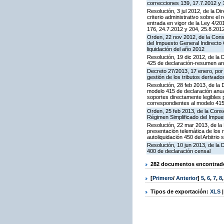
correcciones 139, 17.7.2012 y 
Resolución, 3 jul 2012, de la D
criterio administrativo sobre el
entrada en vigor de la Ley 4/2
176, 24.7.2012 y 204, 25.8.2012
Orden, 22 nov 2012, de la Cons
del Impuesto General Indirecto C
liquidación del año 2012
Resolución, 19 dic 2012, de la 
425 de declaración-resumen an
Decreto 27/2013, 17 enero, por
gestión de los tributos deriva
Resolución, 28 feb 2013, de la 
modelo 415 de declaración anua
soportes directamente legibles 
correspondientes al modelo 41
Orden, 25 feb 2013, de la Cons
Régimen Simplificado del Impue
Resolución, 22 mar 2013, de la
presentación telemática de los 
autoliquidación 450 del Arbitri
Resolución, 10 jun 2013, de la 
400 de declaración censal
282 documentos encontrados
[
Primero
/
Anterior
]
5
,
6
,
7
,
8
Tipos de exportación:
XLS