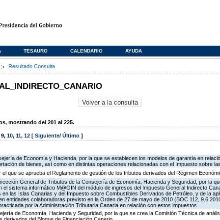
A
TESAURO
CALENDARIO
AYUDA
s
Resultado Consulta
AL_INDIRECTO_CANARIO
, mostrando del 201 al 225.
,
9
,
10
,
11
,
12
[
Siguiente
/
Último
]
ejería de Economía y Hacienda, por la que se establecen los modelos de garantía en relación
ortación de bienes, así como en distintas operaciones relacionadas con el Impuesto sobre l
r el que se aprueba el Reglamento de gestión de los tributos derivados del Régimen Económi
irección General de Tributos de la Consejería de Economía, Hacienda y Seguridad, por la qu
 el sistema informático M@GIN del módulo de ingresos del Impuesto General Indirecto Canario
en las Islas Canarias y del Impuesto sobre Combustibles Derivados de Petróleo, y de la apl
en entidades colaboradoras previsto en la Orden de 27 de mayo de 2010 (BOC 112, 9.6.2010
 practicada por la Administración Tributaria Canaria en relación con estos impuestos
jería de Economía, Hacienda y Seguridad, por la que se crea la Comisión Técnica de análisi
sos derivados del Bloque de Financiación Canario