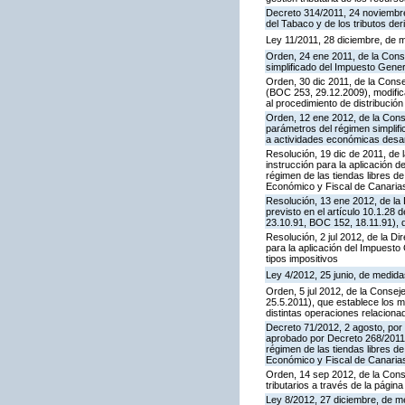
Decreto 314/2011, 24 noviembre,
del Tabaco y de los tributos d
Ley 11/2011, 28 diciembre, de me
Orden, 24 ene 2011, de la Cons
simplificado del Impuesto Gener
Orden, 30 dic 2011, de la Cons
(BOC 253, 29.12.2009), modific
al procedimiento de distribució
Orden, 12 ene 2012, de la Cons
parámetros del régimen simplifi
a actividades económicas desarr
Resolución, 19 dic de 2011, de 
instrucción para la aplicación d
régimen de las tiendas libres d
Económico y Fiscal de Canarias
Resolución, 13 ene 2012, de la 
previsto en el artículo 10.1.28
23.10.91, BOC 152, 18.11.91), 
Resolución, 2 jul 2012, de la D
para la aplicación del Impuest
tipos impositivos
Ley 4/2012, 25 junio, de medida
Orden, 5 jul 2012, de la Conse
25.5.2011), que establece los m
distintas operaciones relacion
Decreto 71/2012, 2 agosto, por
aprobado por Decreto 268/2011,
régimen de las tiendas libres d
Económico y Fiscal de Canarias
Orden, 14 sep 2012, de la Cons
tributarios a través de la págin
Ley 8/2012, 27 diciembre, de me