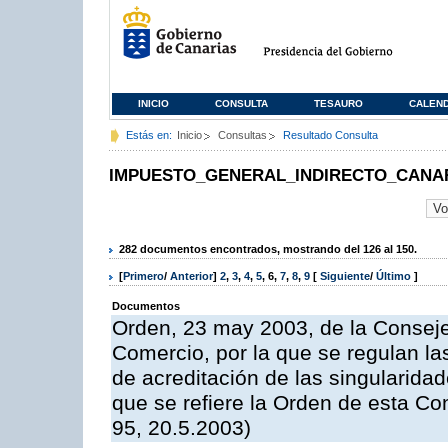
INICIO
CONSULTA
TESAURO
CALEN
Estás en:
Inicio
Consultas
Resultado Consulta
IMPUESTO_GENERAL_INDIRECTO_CANA
282 documentos encontrados, mostrando del 126 al 150.
[
Primero
/
Anterior
]
2
,
3
,
4
,
5
,
6
,
7
,
8
,
9
[
Siguiente
/
Último
]
Documentos
Orden, 23 may 2003, de la Consej
Comercio, por la que se regulan la
de acreditación de las singularida
que se refiere la Orden de esta Co
95, 20.5.2003)