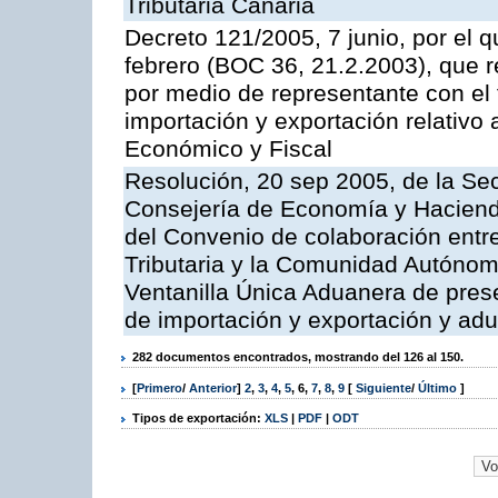
Tributaria Canaria
Decreto 121/2005, 7 junio, por el 
febrero (BOC 36, 21.2.2003), que r
por medio de representante con el 
importación y exportación relativo 
Económico y Fiscal
Resolución, 20 sep 2005, de la Sec
Consejería de Economía y Hacienda
del Convenio de colaboración entre
Tributaria y la Comunidad Autónom
Ventanilla Única Aduanera de pres
de importación y exportación y ad
282 documentos encontrados, mostrando del 126 al 150.
[
Primero
/
Anterior
]
2
,
3
,
4
,
5
,
6
,
7
,
8
,
9
[
Siguiente
/
Último
]
Tipos de exportación:
XLS
|
PDF
|
ODT