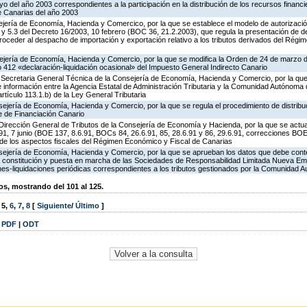
o del año 2003 correspondientes a la participación en la distribución de los recursos financi
 Canarias del año 2003
ejería de Economía, Hacienda y Comercico, por la que se establece el modelo de autorizació
 3 y 5.3 del Decreto 16/2003, 10 febrero (BOC 36, 21.2.2003), que regula la presentación de 
proceder al despacho de importación y exportación relativo a los tributos derivados del Rég
ejería de Economía, Hacienda y Comercio, por la que se modifica la Orden de 24 de marzo
 412 «declaración-liquidación ocasional» del Impuesto General Indirecto Canario
 Secretaria General Técnica de la Consejería de Economía, Hacienda y Comercio, por la que 
 información entre la Agencia Estatal de Administración Tributaria y la Comunidad Autónoma
tículo 113.1.b) de la Ley General Tributaria
ejería de Economía, Hacienda y Comercio, por la que se regula el procedimiento de distribu
e de Financiación Canario
Dirección General de Tributos de la Consejería de Economía y Hacienda, por la que se actuali
991, 7 junio (BOE 137, 8.6.91, BOCs 84, 26.6.91, 85, 28.6.91 y 86, 29.6.91, correcciones B
n de los aspectos fiscales del Régimen Económico y Fiscal de Canarias
sejería de Economía, Hacienda y Comercio, por la que se aprueban los datos que debe con
a constitución y puesta en marcha de las Sociedades de Responsabilidad Limitada Nueva Em
iones-liquidaciones periódicas correspondientes a los tributos gestionados por la Comunidad
, mostrando del 101 al 125.
,
5
,
6
,
7
,
8
[
Siguiente
/
Último
]
|
PDF
|
ODT