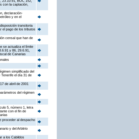
4, 23.10.91, BOC 152,
s con la captación,
n, declaración-
tróleo y en el
isposición transitoria
 el pago de los tributos
ión censal que han de
se actualiza el límite
.6.91 y 86, 29.6.91,
iscal de Canarias
onales
gimen simplificado del
Tenerife el día 31 de
17 de abril de 2001
 parámetros del régimen
culo 5, número 1, letra
ante con el fin de
arias
de proceder al despacho
ario y del Arbitrio
r a los Cabildos