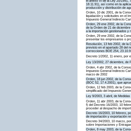
el anexo VI de la Ley 20/1991, 
18.11.91), así como en la aplica
producción y distribución de ag
Orden, 10 dic 2001, de la Cons
liquidación y solicitudes en el
Impuesto General Indirecto Can
Orden, 29 ene 2002, de la Conse
de la Orden de 21 de diciembre 
a la importación gestionados 
Orden, 29 ene 2002, de la Cons
presentar los empresarios o pr
Resolución, 13 feb 2002, de la 
previsto en el apartado 28 del 
correcciones BOE 254, 23.10.91
Decreto 1/2002, 11 enero, por 
Ley 13/2002, 27 diciembre, de
Orden, 4 abr 2002, de la Conse
Impuesto General Indirecto Cana
marzo de 2002
Orden, 18 jun 2002, de la Conse
(BOC 52, 17.4.2001), que apru
Orden, 12 feb 2003, de la Cons
simplificado del Impuesto Gener
Ley 9/2003, 3 abril, de Medidas
Orden, 11 abr 2003, de la Conse
f) del Decreto 16/2003, 10 febr
proceder al despacho de import
Decreto 16/2003, 10 febrero, po
de importación y exportación re
Decreto 34/2003, 10 marzo, por 
sobre Importaciones y Entragas
Orden, 8 may 2003, de la Consej