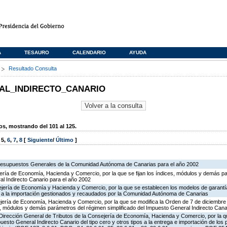
A
TESAURO
CALENDARIO
AYUDA
s
Resultado Consulta
AL_INDIRECTO_CANARIO
, mostrando del 101 al 125.
,
5
,
6
,
7
,
8
[
Siguiente
/
Último
]
Presupuestos Generales de la Comunidad Autónoma de Canarias para el año 2002
jería de Economía, Hacienda y Comercio, por la que se fijan los índices, módulos y demás p
al Indirecto Canario para el año 2002
ejería de Economía y Hacienda y Comercio, por la que se establecen los modelos de garantía
os a la importación gestionados y recaudados por la Comunidad Autónoma de Canarias
jería de Economía, Hacienda y Comercio, por la que se modifica la Orden de 7 de diciembr
es, módulos y demás parámetros del régimen simplificado del Impuesto General Indirecto Cana
 Dirección General de Tributos de la Consejería de Economía, Hacienda y Comercio, por la q
mpuesto General Indirecto Canario del tipo cero y otros tipos a la entrega e importación de los