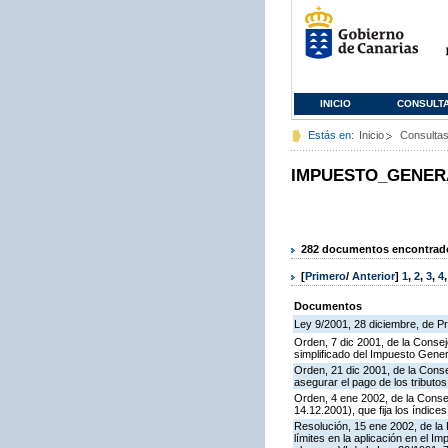
INICIO
CONSULT
Estás en:
Inicio
Consulta
IMPUESTO_GENER
282 documentos encontrados
[
Primero
/
Anterior
]
1
,
2
,
3
,
4
Documentos
Ley 9/2001, 28 diciembre, de 
Orden, 7 dic 2001, de la Conse
simplificado del Impuesto Gener
Orden, 21 dic 2001, de la Cons
asegurar el pago de los tribut
Orden, 4 ene 2002, de la Conse
14.12.2001), que fija los índic
Resolución, 15 ene 2002, de la
límites en la aplicación en el I