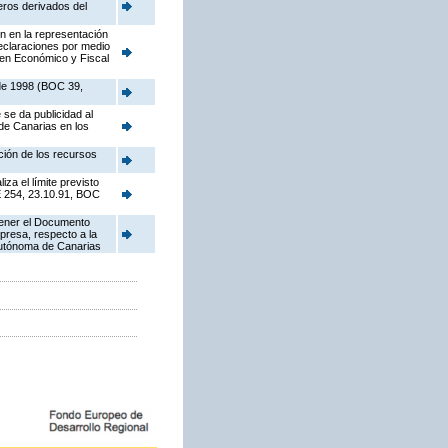
eros derivados del
n en la representación
declaraciones por medio
imen Económico y Fiscal
 de 1998 (BOC 39,
se da publicidad al
 de Canarias en los
ción de los recursos
za el límite previsto
OE 254, 23.10.91, BOC
tener el Documento
presa, respecto a la
 Autónoma de Canarias