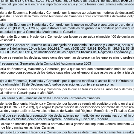
7 junio (BOE 137, 8.6.91, BOCs 84, 26.6.91, 85, 28.6.91 y 86, 29.6.91; correcciones BOE 25
ción del tipo cero a la entrega e importación de agua y otros bienes directamente relacionado
ua
ejería de Economía, Hacienda y Comercio, por la que se aprueban los modelos de declaració
 Impuesto Especial de la Comunidad Autónoma de Canarias sobre combustibles derivados del pe
ario
jería de Economía y Hacienda y Comercio, por la que se modifica el apartado tercero de la d
de 2001 (BOC 3, 7.1.2002), que establece los modelos de garantía a constituir para asegurar
y recaudados por la Comunidad Autónoma de Canarias
ejería de Economía, Hacienda y Comercio, por la que se aprueba el modelo 400 de declarac
ofesionales
Dirección General de Tributos de la Consejería de Economía, Hacienda y Comercio, por la que 
número 1 del artículo 10 de la Ley 20/1991, 7 junio (BOE 137, 8.6.91, BOCs 84, 26.6.91, 85, 28
, BOC 152, 18.11.91), de modificación de los aspectos fiscales del Régimen Económico y F
el que se regulan las declaraciones censales que han de presentar los empresarios o profesi
 Presupuestos Generales de la Comunidad Autónoma para 2003
jería de Economía, Hacienda y Comercio, por la que se reducen determinados módulos del ré
rio como consecuencia de los daños causados por el temporal que asoló parte de la isla de 
jería de Economía, Hacienda y Comercio, por la que se modifica el anexo III de la Orden de 
eba el modelo 415 de Declaración Anual de operaciones con terceras personas
ejería de Economía, Hacienda y Comercio, por la que se fijan los índices, módulos y demás
al Indirecto Canario para el año 2003
 Tributarias y de Financiación de las Haciendas Territoriales Canarias
jería de Economía, Hacienda y Comercio, por la que se regula el requisito previsto en el artí
ero (BOC 36, 21.2.2003), que regula la presentación de declaraciones por medio de represent
ación y exportación relativo a los tributos derivados del Régimen Económico y Fiscal de Can
r el que se regula la presentación de declaraciones por medio de representantes con el fin 
lativo a los tributos derivados del Régimen Económico y Fiscal de Canarias
el que se modifica parcialmente la normativa de la gestión del Impuesto General Indirecto Can
 de Mercancías en las Islas Canarias
ería de Economía, Hacienda y Comercio, por la que se determinan los libramientos a realiza