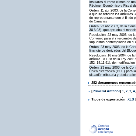
Insulares durante el mes de may
Régimen Económico y Fiscal de
Orden, 11 abr 2003, de la Cons
a que se refieren los artículos
de representante con el fin de 
de Canarias
Orden, 23 abr 2003, de la Cons
30.3.98), que aprueba el modelo
Resolución, 22 may 2003, de la
Convenio para el intercambio de
supuestos contemplados en el ar
Orden, 23 may 2003, de la Cons
financieros derivados del Bloqu
Resolución, 16 ene 2004, de la 
artículo 10.1.28 de la Ley 20/1
152, 18.11.91), de modificació
Orden, 23 may 2003, de la Con
Único electrónico (DUE) para l
situación tributaria y declarac
282 documentos encontrados
[
Primero
/
Anterior
]
1
,
2
,
3
,
4
Tipos de exportación:
XLS