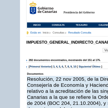
INICIO
CONSULTA
TESAURO
CALEN
Estás en:
Inicio
Consultas
Resultado Consulta
IMPUESTO_GENERAL_INDIRECTO_CANA
282 documentos encontrados, mostrando del 151 al 175.
[
Primero
/
Anterior
]
3
,
4
,
5
,
6
,
7
,
8
,
9
,
10
[
Siguiente
/
Último
]
Documentos
Resolución, 22 nov 2005, de la Dir
Consejería de Economía y Hacienda
relativo a la acreditación de las s
Canarias a la que se refiere la Or
de 2004 (BOC 204, 21.10.2004), y 