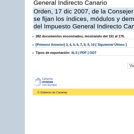
General Indirecto Canario
Orden, 17 dic 2007, de la Conseje
se fijan los índices, módulos y de
del Impuesto General Indirecto Ca
282 documentos encontrados, mostrando del 151 al 175.
[
Primero
/
Anterior
]
3
,
4
,
5
,
6
,
7
,
8
,
9
,
10
[
Siguiente
/
Último
]
Tipos de exportación:
XLS
|
PDF
|
ODT
© Gobierno de Canarias