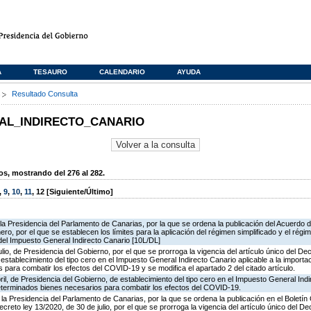
A
TESAURO
CALENDARIO
AYUDA
s
Resultado Consulta
AL_INDIRECTO_CANARIO
, mostrando del 276 al 282.
,
9
,
10
,
11
,
12
[Siguiente/Último]
a Presidencia del Parlamento de Canarias, por la que se ordena la publicación del Acuerdo d
ro, por el que se establecen los límites para la aplicación del régimen simplificado y el régi
del Impuesto General Indirecto Canario [10L/DL]
lio, de Presidencia del Gobierno, por el que se prorroga la vigencia del artículo único del De
establecimiento del tipo cero en el Impuesto General Indirecto Canario aplicable a la importa
para combatir los efectos del COVID-19 y se modifica el apartado 2 del citado artículo.
il, de Presidencia del Gobierno, de establecimiento del tipo cero en el Impuesto General Indi
determinados bienes necesarios para combatir los efectos del COVID-19.
la Presidencia del Parlamento de Canarias, por la que se ordena la publicación en el Boletín 
reto ley 13/2020, de 30 de julio, por el que se prorroga la vigencia del artículo único del De