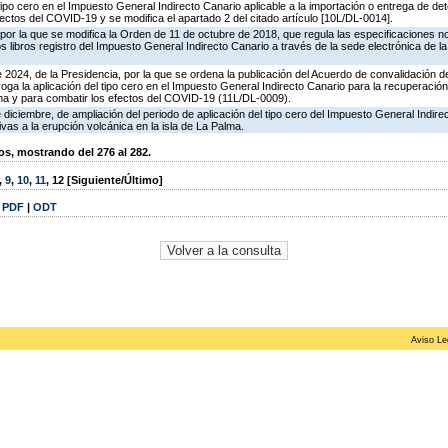
 tipo cero en el Impuesto General Indirecto Canario aplicable a la importación o entrega de d
ectos del COVID-19 y se modifica el apartado 2 del citado artículo [10L/DL-0014].
or la que se modifica la Orden de 11 de octubre de 2018, que regula las especificaciones n
os libros registro del Impuesto General Indirecto Canario a través de la sede electrónica de la
24, de la Presidencia, por la que se ordena la publicación del Acuerdo de convalidación de
rroga la aplicación del tipo cero en el Impuesto General Indirecto Canario para la recuperació
lma y para combatir los efectos del COVID-19 (11L/DL-0009).
ciembre, de ampliación del periodo de aplicación del tipo cero del Impuesto General Indire
vas a la erupción volcánica en la isla de La Palma.
, mostrando del 276 al 282.
,
9
,
10
,
11
,
12
[Siguiente/Último]
|
PDF
|
ODT
Aviso Le