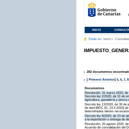
INICIO
CONSULT
Estás en:
Inicio
Consulta
IMPUESTO_GENER
282 documentos encontrados
[
Primero
/
Anterior
]
5
,
6
,
7
,
8
Documentos
Resolución, 31 marzo 2020, de l
Decreto ley 2/2020, de 31 de ene
agricultura, ganadería y pesca 
Decreto ley 13/2020, de 30 de ju
de abril [BOC 81, 23.4.2020] de 
determinados bienes necesarios 
Decreto ley 8/2020, de 23 de abr
a la importación o entrega de 
Resolución, 20 agosto 2020, de 
Acuerdo de convalidación del Dec