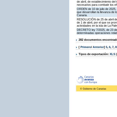
de abril, de establecimiento del
necesarios para combatir los ef
ORDEN de 10 de julio de 2025, p
que desarrollan la llevanza de l
Canaria.
RESOLUCIÓN de 25 de abril de 20
de 1 de abril, por el que se pro
actividades en la isla de La Pa
DECRETO ley 7/2025, de 23 de di
determinadas operaciones relati
282 documentos encontrados
[
Primero
/
Anterior
]
5
,
6
,
7
,
8
Tipos de exportación:
XLS
© Gobierno de Canarias