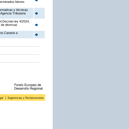
eterminados bienes
ormativas y técnicas
 Agencia Tributaria
l Decreto ley 4/2024,
n de diversas
cto Canario a
gal
Sugerencias y Reclamaciones