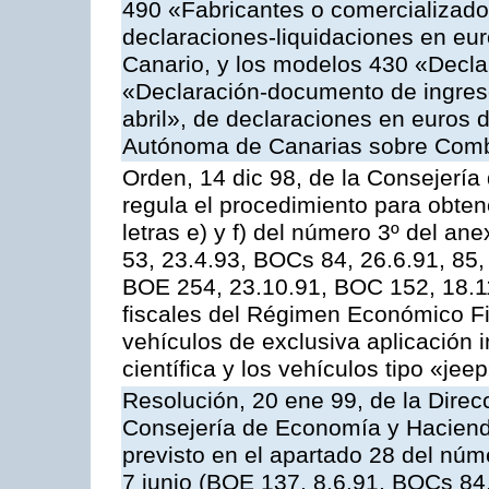
490 «Fabricantes o comercializado
declaraciones-liquidaciones en eur
Canario, y los modelos 430 «Decl
«Declaración-documento de ingreso.
abril», de declaraciones en euros
Autónoma de Canarias sobre Combu
Orden, 14 dic 98, de la Consejerí
regula el procedimiento para obten
letras e) y f) del número 3º del an
53, 23.4.93, BOCs 84, 26.6.91, 85,
BOE 254, 23.10.91, BOC 152, 18.11
fiscales del Régimen Económico Fis
vehículos de exclusiva aplicación in
científica y los vehículos tipo «jee
Resolución, 20 ene 99, de la Direc
Consejería de Economía y Hacienda,
previsto en el apartado 28 del núme
7 junio (BOE 137, 8.6.91, BOCs 84,