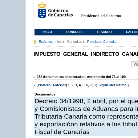
INICIO
CONSULTA
TESAURO
CALEN
Estás en:
Inicio
Consultas
Resultado Consulta
IMPUESTO_GENERAL_INDIRECTO_CANA
282 documentos encontrados, mostrando del 76 al 100.
[
Primero
/
Anterior
]
1
,
2
,
3
,
4
,
5
,
6
,
7
,
8
[
Siguiente
/
Último
]
Documentos
Decreto 34/1998, 2 abril, por el qu
y Comisionistas de Aduanas para in
Tributaria Canaria como represent
y exportacióon relativos a los tri
Fiscal de Canarias