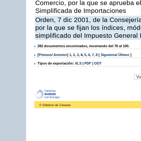
Comercio, por la que se aprueba e
Simplificada de Importaciones
Orden, 7 dic 2001, de la Consejer
por la que se fijan los índices, m
simplificado del Impuesto General 
282 documentos encontrados, mostrando del 76 al 100.
[
Primero
/
Anterior
]
1
,
2
,
3
,
4
,
5
,
6
,
7
,
8
[
Siguiente
/
Último
]
Tipos de exportación:
XLS
|
PDF
|
ODT
© Gobierno de Canarias