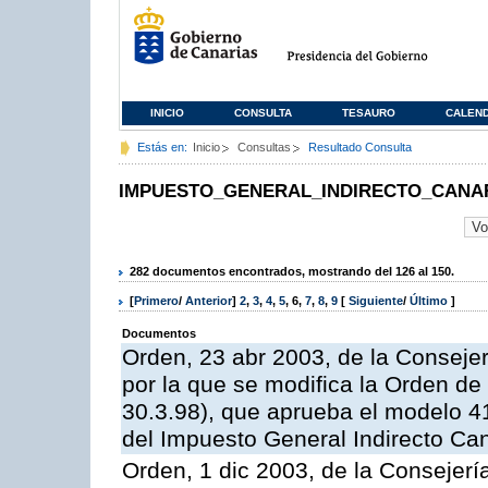
INICIO
CONSULTA
TESAURO
CALEN
Estás en:
Inicio
Consultas
Resultado Consulta
IMPUESTO_GENERAL_INDIRECTO_CANA
282 documentos encontrados, mostrando del 126 al 150.
[
Primero
/
Anterior
]
2
,
3
,
4
,
5
,
6
,
7
,
8
,
9
[
Siguiente
/
Último
]
Documentos
Orden, 23 abr 2003, de la Conseje
por la que se modifica la Orden d
30.3.98), que aprueba el modelo 4
del Impuesto General Indirecto Ca
Orden, 1 dic 2003, de la Consejer