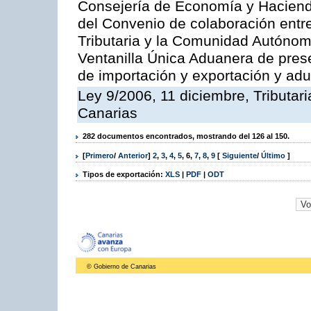
Consejería de Economía y Hacienda
del Convenio de colaboración entre
Tributaria y la Comunidad Autónom
Ventanilla Única Aduanera de pres
de importación y exportación y ad
Ley 9/2006, 11 diciembre, Tributa
Canarias
282 documentos encontrados, mostrando del 126 al 150.
[
Primero
/
Anterior
]
2
,
3
,
4
,
5
,
6
,
7
,
8
,
9
[
Siguiente
/
Último
]
Tipos de exportación:
XLS
|
PDF
|
ODT
© Gobierno de Canarias