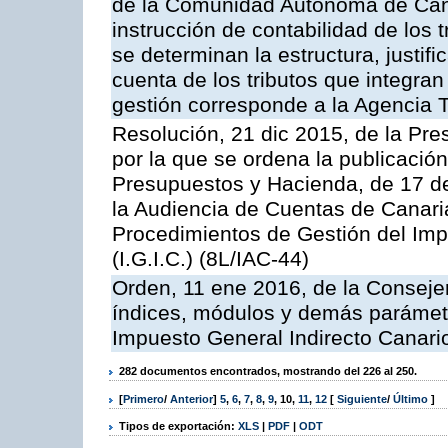
de la Comunidad Autónoma de Cana
instrucción de contabilidad de los 
se determinan la estructura, justifi
cuenta de los tributos que integran
gestión corresponde a la Agencia T
Resolución, 21 dic 2015, de la Pre
por la que se ordena la publicació
Presupuestos y Hacienda, de 17 d
la Audiencia de Cuentas de Canaria
Procedimientos de Gestión del Imp
(I.G.I.C.) (8L/IAC-44)
Orden, 11 ene 2016, de la Consejer
índices, módulos y demás parámetr
Impuesto General Indirecto Canari
282 documentos encontrados, mostrando del 226 al 250.
[
Primero
/
Anterior
]
5
,
6
,
7
,
8
,
9
,
10
,
11
,
12
[
Siguiente
/
Último
]
Tipos de exportación:
XLS
|
PDF
|
ODT