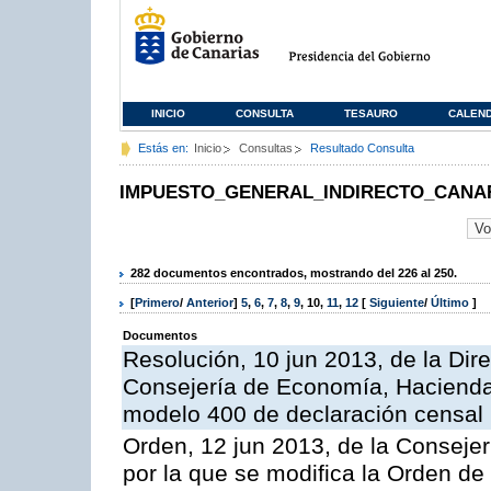
INICIO
CONSULTA
TESAURO
CALEN
Estás en:
Inicio
Consultas
Resultado Consulta
IMPUESTO_GENERAL_INDIRECTO_CANA
282 documentos encontrados, mostrando del 226 al 250.
[
Primero
/
Anterior
]
5
,
6
,
7
,
8
,
9
,
10
,
11
,
12
[
Siguiente
/
Último
]
Documentos
Resolución, 10 jun 2013, de la Dir
Consejería de Economía, Hacienda 
modelo 400 de declaración censal
Orden, 12 jun 2013, de la Conseje
por la que se modifica la Orden d