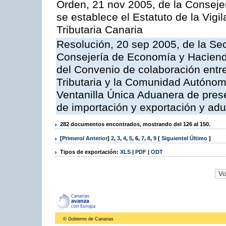
Orden, 21 nov 2005, de la Conseje
se establece el Estatuto de la Vigi
Tributaria Canaria
Resolución, 20 sep 2005, de la Sec
Consejería de Economía y Hacienda
del Convenio de colaboración entre
Tributaria y la Comunidad Autónom
Ventanilla Única Aduanera de pres
de importación y exportación y ad
282 documentos encontrados, mostrando del 126 al 150.
[
Primero
/
Anterior
]
2
,
3
,
4
,
5
,
6
,
7
,
8
,
9
[
Siguiente
/
Último
]
Tipos de exportación:
XLS
|
PDF
|
ODT
© Gobierno de Canarias