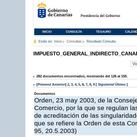
INICIO
CONSULTA
TESAURO
CALEN
Estás en:
Inicio
Consultas
Resultado Consulta
IMPUESTO_GENERAL_INDIRECTO_CANA
282 documentos encontrados, mostrando del 126 al 150.
[
Primero
/
Anterior
]
2
,
3
,
4
,
5
,
6
,
7
,
8
,
9
[
Siguiente
/
Último
]
Documentos
Orden, 23 may 2003, de la Consej
Comercio, por la que se regulan la
de acreditación de las singularida
que se refiere la Orden de esta Co
95, 20.5.2003)