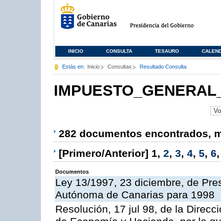
INICIO
CONSULTA
TESAURO
CALEN
Estás en:
Inicio
Consultas
Resultado Consulta
IMPUESTO_GENERAL_
282 documentos encontrados, mo
[Primero/Anterior]
1
,
2
,
3
,
4
,
5
,
6
Documentos
Ley 13/1997, 23 diciembre, de Pr
Autónoma de Canarias para 1998
Resolución, 17 jul 98, de la Direcc