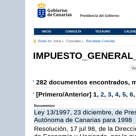
INICIO
CONSULTA
TESAURO
CALEN
Estás en:
Inicio
Consultas
Resultado Consulta
IMPUESTO_GENERAL_
282 documentos encontrados, mo
[Primero/Anterior]
1
,
2
,
3
,
4
,
5
,
6
Documentos
Ley 13/1997, 23 diciembre, de Pr
Autónoma de Canarias para 1998
Resolución, 17 jul 98, de la Direcc