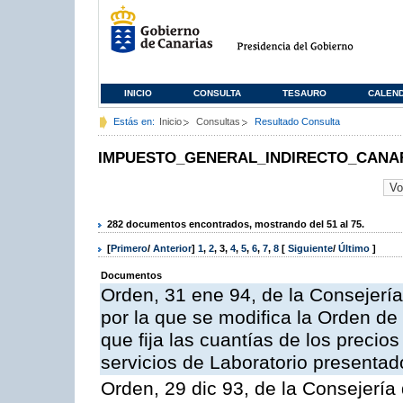
INICIO
CONSULTA
TESAURO
CALEN
Estás en:
Inicio
Consultas
Resultado Consulta
IMPUESTO_GENERAL_INDIRECTO_CANA
282 documentos encontrados, mostrando del 51 al 75.
[
Primero
/
Anterior
]
1
,
2
,
3
,
4
,
5
,
6
,
7
,
8
[
Siguiente
/
Último
]
Documentos
Orden, 31 ene 94, de la Consejerí
por la que se modifica la Orden d
que fija las cuantías de los precios
servicios de Laboratorio presentad
Orden, 29 dic 93, de la Consejerí