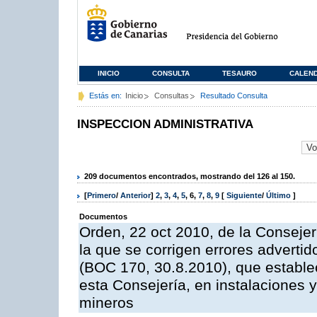
INICIO
CONSULTA
TESAURO
CALEN
Estás en:
Inicio
Consultas
Resultado Consulta
INSPECCION ADMINISTRATIVA
209 documentos encontrados, mostrando del 126 al 150.
[
Primero
/
Anterior
]
2
,
3
,
4
,
5
,
6
,
7
,
8
,
9
[
Siguiente
/
Último
]
Documentos
Orden, 22 oct 2010, de la Consejer
la que se corrigen errores adverti
(BOC 170, 30.8.2010), que estable
esta Consejería, en instalaciones y
mineros