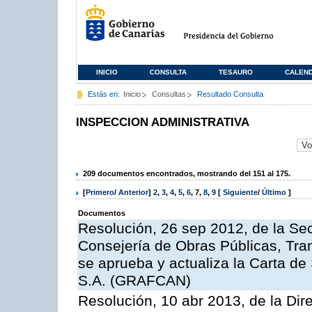
INICIO
CONSULTA
TESAURO
CALEN
Estás en:
Inicio
Consultas
Resultado Consulta
INSPECCION ADMINISTRATIVA
209 documentos encontrados, mostrando del 151 al 175.
[
Primero
/
Anterior
]
2
,
3
,
4
,
5
,
6
,
7
,
8
,
9
[
Siguiente
/
Último
]
Documentos
Resolución, 26 sep 2012, de la Sec
Consejería de Obras Públicas, Transp
se aprueba y actualiza la Carta de
S.A. (GRAFCAN)
Resolución, 10 abr 2013, de la Dir