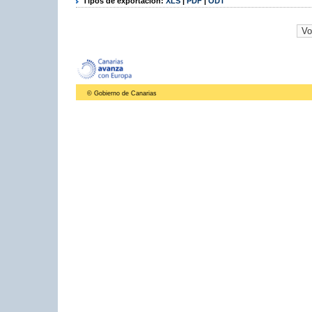
Tipos de exportación:
XLS
|
PDF
|
ODT
© Gobierno de Canarias