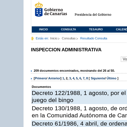
INICIO
CONSULTA
TESAURO
CALEN
Estás en:
Inicio
Consultas
Resultado Consulta
INSPECCION ADMINISTRATIVA
209 documentos encontrados, mostrando del 26 al 50.
[
Primero
/
Anterior
]
1
,
2
,
3
,
4
,
5
,
6
,
7
,
8
[
Siguiente
/
Último
]
Documentos
Decreto 122/1988, 1 agosto, por e
juego del bingo
Decreto 130/1988, 1 agosto, de or
en la Comunidad Autónoma de Can
Decreto 61/1986, 4 abril, de orden