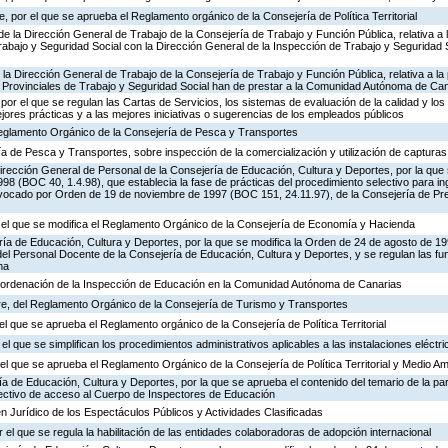
 por el que se aprueba el Reglamento orgánico de la Consejería de Política Territorial
de la Dirección General de Trabajo de la Consejería de Trabajo y Función Pública, relativa a 
abajo y Seguridad Social con la Dirección General de la Inspección de Trabajo y Seguridad So
 la Dirección General de Trabajo de la Consejería de Trabajo y Función Pública, relativa a la 
 Provinciales de Trabajo y Seguridad Social han de prestar a la Comunidad Autónoma de Ca
por el que se regulan las Cartas de Servicios, los sistemas de evaluación de la calidad y los
ejores prácticas y a las mejores iniciativas o sugerencias de los empleados públicos
 Reglamento Orgánico de la Consejería de Pesca y Transportes
ía de Pesca y Transportes, sobre inspección de la comercialización y utilización de captura
irección General de Personal de la Consejería de Educación, Cultura y Deportes, por la que s
8 (BOC 40, 1.4.98), que establecia la fase de prácticas del procedimiento selectivo para i
vocado por Orden de 19 de noviembre de 1997 (BOC 151, 24.11.97), de la Consejería de Pre
r el que se modifica el Reglamento Orgánico de la Consejería de Economía y Hacienda
ría de Educación, Cultura y Deportes, por la que se modifica la Orden de 24 de agosto de 1
el Personal Docente de la Consejería de Educación, Cultura y Deportes, y se regulan las fu
ma
 ordenación de la Inspección de Educación en la Comunidad Autónoma de Canarias
e, del Reglamento Orgánico de la Consejería de Turismo y Transportes
el que se aprueba el Reglamento orgánico de la Consejería de Política Territorial
el que se simplifican los procedimientos administrativos aplicables a las instalaciones eléctri
l que se aprueba el Reglamento Orgánico de la Consejería de Política Territorial y Medio A
ía de Educación, Cultura y Deportes, por la que se aprueba el contenido del temario de la par
lectivo de acceso al Cuerpo de Inspectores de Educación
n Jurídico de los Espectáculos Públicos y Actividades Clasificadas
 el que se regula la habilitación de las entidades colaboradoras de adopción internacional