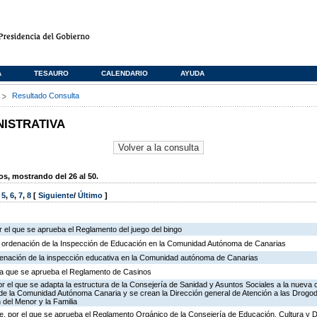
A
TESAURO
CALENDARIO
AYUDA
s
Resultado Consulta
NISTRATIVA
, mostrando del 26 al 50.
,
5
,
6
,
7
,
8
[
Siguiente
/
Último
]
 el que se aprueba el Reglamento del juego del bingo
e ordenación de la Inspección de Educación en la Comunidad Autónoma de Canarias
rdenación de la inspección educativa en la Comunidad autónoma de Canarias
r la que se aprueba el Reglamento de Casinos
r el que se adapta la estructura de la Consejería de Sanidad y Asuntos Sociales a la nueva 
n de la Comunidad Autónoma Canaria y se crean la Dirección general de Atención a las Drogo
 del Menor y la Familia
, por el que se aprueba el Reglamento Orgánico de la Consejería de Educación, Cultura y 