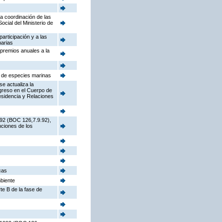
la coordinación de las
cial del Ministerio de
participación y a las
narias
 premios anuales a la
s de especies marinas
e actualiza la
ngreso en el Cuerpo de
sidencia y Relaciones
992 (BOC 126,7.9.92),
nciones de los
cas
mbiente
te B de la fase de