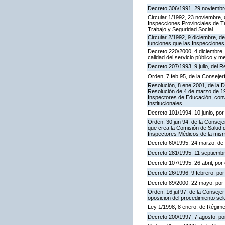
Decreto 306/1991, 29 noviembre,
Circular 1/1992, 23 noviembre, 
Inspecciones Provinciales de Tr
Trabajo y Seguridad Social
Circular 2/1992, 9 diciembre, de
funciones que las Inspecciones
Decreto 220/2000, 4 diciembre, 
calidad del servicio público y m
Decreto 207/1993, 9 julio, del
Orden, 7 feb 95, de la Consejer
Resolución, 8 ene 2001, de la D
Resolución de 4 de marzo de 199
Inspectores de Educación, con
Institucionales
Decreto 101/1994, 10 junio, po
Orden, 30 jun 94, de la Conseje
que crea la Comisión de Salud d
Inspectores Médicos de la mis
Decreto 60/1995, 24 marzo, de
Decreto 281/1995, 11 septiembr
Decreto 107/1995, 26 abril, por 
Decreto 26/1996, 9 febrero, por 
Decreto 89/2000, 22 mayo, por e
Orden, 16 jul 97, de la Consejer
oposicion del procedimiento se
Ley 1/1998, 8 enero, de Régime
Decreto 200/1997, 7 agosto, por