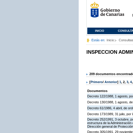
INICIO
CONSULT
Estás en:
Inicio
Consulta
INSPECCION ADMI
209 documentos encontrados
[
Primero
/
Anterior
]
1
,
2
,
3
,
4
Documentos
Decreto 122/1988, 1 agosto, por
Decreto 130/1988, 1 agosto, d
Decreto 61/1986, 4 abril, de o
Decreto 173/1989, 31 julio, po
Decreto 252/1991, 3 octubre, po
estructura de la Administració
Dirección general de Protección
Decreto 305/1991, 29 noviembre