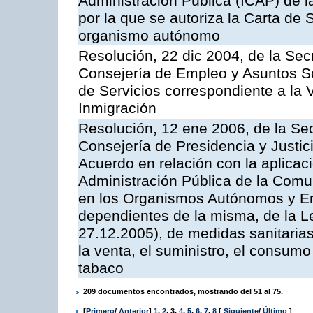
Administración Pública (ICAP) de l
por la que se autoriza la Carta de 
organismo autónomo
Resolución, 22 dic 2004, de la Sec
Consejería de Empleo y Asuntos Soc
de Servicios correspondiente a la 
Inmigración
Resolución, 12 ene 2006, de la Sec
Consejería de Presidencia y Justici
Acuerdo en relación con la aplicaci
Administración Pública de la Com
en los Organismos Autónomos y En
dependientes de la misma, de la L
27.12.2005), de medidas sanitarias
la venta, el suministro, el consumo
tabaco
209 documentos encontrados, mostrando del 51 al 75.
[
Primero
/
Anterior
]
1
,
2
,
3
,
4
,
5
,
6
,
7
,
8
[
Siguiente
/
Último
]