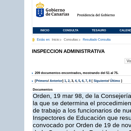
INICIO
CONSULTA
TESAURO
CALEN
Estás en:
Inicio
Consultas
Resultado Consulta
INSPECCION ADMINISTRATIVA
209 documentos encontrados, mostrando del 51 al 75.
[
Primero
/
Anterior
]
1
,
2
,
3
,
4
,
5
,
6
,
7
,
8
[
Siguiente
/
Último
]
Documentos
Orden, 19 mar 98, de la Consejería
la que se determina el procedimient
de trabajo a los funcionarios de n
Inspectores de Educación que resu
convocado por Orden de 19 de nov