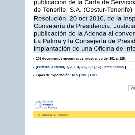
publicación de la Carta de Servici
de Tenerife, S.A. (Gestur-Tenerife)
Resolución, 20 oct 2010, de la Ins
Consejería de Presidencia, Justici
publicación de la Adenda al conveni
La Palma y la Consejería de Presid
implantación de una Oficina de In
209 documentos encontrados, mostrando del 101 al 125.
[
Primero
/
Anterior
]
1
,
2
,
3
,
4
,
5
,
6
,
7
,
8
[
Siguiente
/
Último
]
Tipos de exportación:
XLS
|
PDF
|
ODT
© Gobierno de Canarias