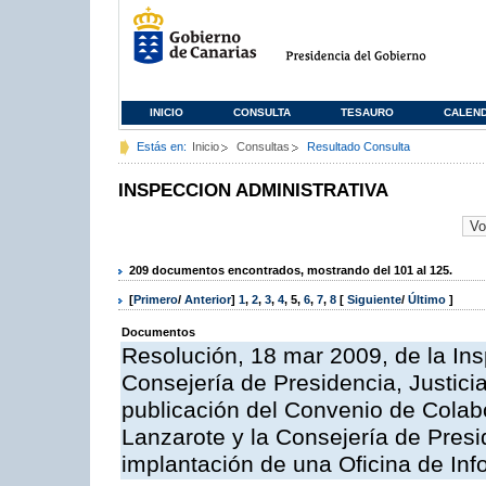
INICIO
CONSULTA
TESAURO
CALEN
Estás en:
Inicio
Consultas
Resultado Consulta
INSPECCION ADMINISTRATIVA
209 documentos encontrados, mostrando del 101 al 125.
[
Primero
/
Anterior
]
1
,
2
,
3
,
4
,
5
,
6
,
7
,
8
[
Siguiente
/
Último
]
Documentos
Resolución, 18 mar 2009, de la Ins
Consejería de Presidencia, Justici
publicación del Convenio de Colabo
Lanzarote y la Consejería de Presi
implantación de una Oficina de In