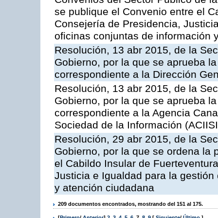
se publique el Convenio entre el C
Consejería de Presidencia, Justicia
oficinas conjuntas de información 
Resolución, 13 abr 2015, de la Sec
Gobierno, por la que se aprueba la 
correspondiente a la Dirección Gene
Resolución, 13 abr 2015, de la Sec
Gobierno, por la que se aprueba la 
correspondiente a la Agencia Canar
Sociedad de la Información (ACIISI
Resolución, 29 abr 2015, de la Sec
Gobierno, por la que se ordena la 
el Cabildo Insular de Fuerteventura
Justicia e Igualdad para la gestión
y atención ciudadana
209 documentos encontrados, mostrando del 151 al 175.
[
Primero
/
Anterior
]
2
,
3
,
4
,
5
,
6
,
7
,
8
,
9
[
Siguiente
/
Último
]