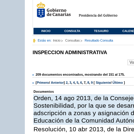
INICIO
CONSULTA
TESAURO
CALEN
Estás en:
Inicio
Consultas
Resultado Consulta
INSPECCION ADMINISTRATIVA
209 documentos encontrados, mostrando del 151 al 175.
[
Primero
/
Anterior
]
2
,
3
,
4
,
5
,
6
,
7
,
8
,
9
[
Siguiente
/
Último
]
Documentos
Orden, 14 ago 2013, de la Conseje
Sostenibilidad, por la que se desar
adscripción a zonas y asignación d
Educación de la Comunidad Autón
Resolución, 10 abr 2013, de la Dir