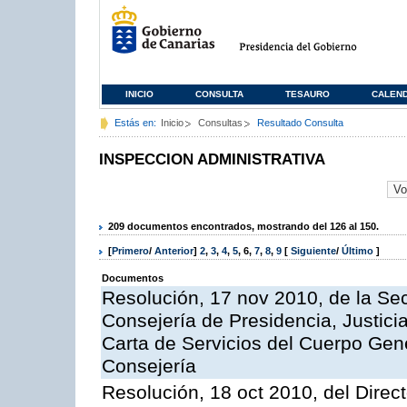
INICIO
CONSULTA
TESAURO
CALEN
Estás en:
Inicio
Consultas
Resultado Consulta
INSPECCION ADMINISTRATIVA
209 documentos encontrados, mostrando del 126 al 150.
[
Primero
/
Anterior
]
2
,
3
,
4
,
5
,
6
,
7
,
8
,
9
[
Siguiente
/
Último
]
Documentos
Resolución, 17 nov 2010, de la Sec
Consejería de Presidencia, Justici
Carta de Servicios del Cuerpo Gener
Consejería
Resolución, 18 oct 2010, del Direc