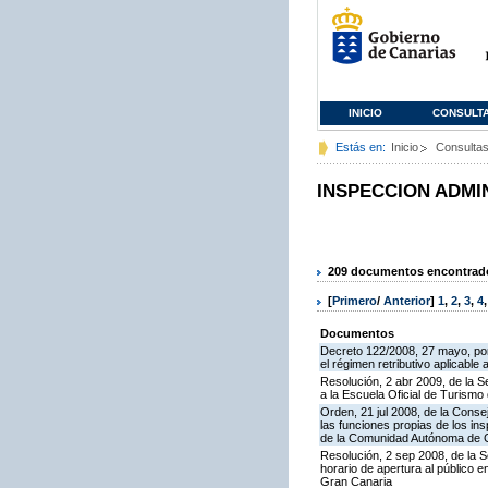
INICIO
CONSULT
Estás en:
Inicio
Consulta
INSPECCION ADMI
209 documentos encontrados
[
Primero
/
Anterior
]
1
,
2
,
3
,
4
Documentos
Decreto 122/2008, 27 mayo, por
el régimen retributivo aplicabl
Resolución, 2 abr 2009, de la S
a la Escuela Oficial de Turism
Orden, 21 jul 2008, de la Conse
las funciones propias de los in
de la Comunidad Autónoma de 
Resolución, 2 sep 2008, de la S
horario de apertura al público 
Gran Canaria