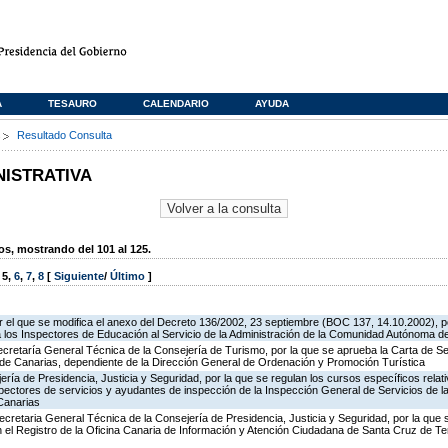
A
TESAURO
CALENDARIO
AYUDA
s
Resultado Consulta
NISTRATIVA
, mostrando del 101 al 125.
,
5
,
6
,
7
,
8
[
Siguiente
/
Último
]
 el que se modifica el anexo del Decreto 136/2002, 23 septiembre (BOC 137, 14.10.2002), p
e a los Inspectores de Educación al Servicio de la Administración de la Comunidad Autónoma 
ecretaría General Técnica de la Consejería de Turismo, por la que se aprueba la Carta de S
o de Canarias, dependiente de la Dirección General de Ordenación y Promoción Turística
jería de Presidencia, Justicia y Seguridad, por la que se regulan los cursos específicos rel
spectores de servicios y ayudantes de inspección de la Inspección General de Servicios de la
Canarias
ecretaria General Técnica de la Consejería de Presidencia, Justicia y Seguridad, por la que
en el Registro de la Oficina Canaria de Información y Atención Ciudadana de Santa Cruz de T