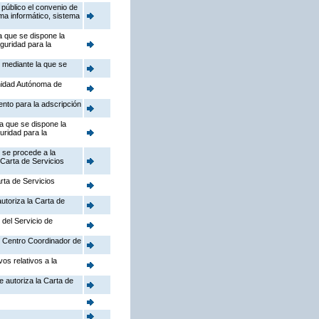
público el convenio de
ema informático, sistema
a que se dispone la
guridad para la
, mediante la que se
nidad Autónoma de
ento para la adscripción
la que se dispone la
uridad para la
 se procede a la
 Carta de Servicios
rta de Servicios
utoriza la Carta de
 del Servicio de
el Centro Coordinador de
os relativos a la
e autoriza la Carta de