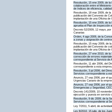
Resolución, 15 ene 2009, de la
colaboración entre el Ministeri
de índices de eficiencia, calid
Resolución, 18 mar 2009, de la 
publicación del Convenio de Col
implantación de una Oficina de
Resolución, 15 ene 2009, de la 
aprueba el Plan de Inspección 
Decreto 52/2009, 12 mayo, por
Canarias
Orden, 4 ago 2009, de la Consej
a zonas y asignación de centr
Resolución, 15 may 2009, de la 
publicación del Convenio de col
implantación de una Oficina de
Resolución, 27 ene 2010, de la 
corrección de errores materiale
correspondiente al Servicio de 
Resolución, 11 abr 2006, del D
correspondiente a esta empres
Resolución, 3 jul 2006, del Dire
Servicios correspondiente a e
Anuncio, 27 sep 2006, por el qu
Urgencias Canario de la empres
Anuncio, 27 sep 2006, por el qu
Emergencias y Seguridad, CE
Decreto 141/2009, 10 noviembre,
ejecución y puesta en servicio 
Resolución, 9 dic 2009, de la S
Servicios correspondiente al Se
Ley 7/2011, 5 abril, de activid
Ley 8/2010, 15 julio, de los Ju