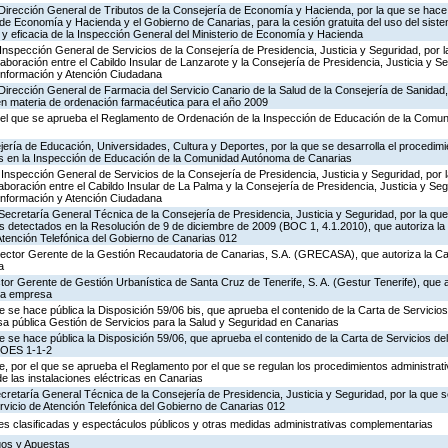
 Dirección General de Tributos de la Consejería de Economía y Hacienda, por la que se hace 
o de Economía y Hacienda y el Gobierno de Canarias, para la cesión gratuita del uso del sist
ad y eficacia de la Inspección General del Ministerio de Economía y Hacienda
Inspección General de Servicios de la Consejería de Presidencia, Justicia y Seguridad, por l
aboración entre el Cabildo Insular de Lanzarote y la Consejería de Presidencia, Justicia y Se
 Información y Atención Ciudadana
Dirección General de Farmacia del Servicio Canario de la Salud de la Consejería de Sanidad
en materia de ordenación farmacéutica para el año 2009
 el que se aprueba el Reglamento de Ordenación de la Inspección de Educación de la Comu
ería de Educación, Universidades, Cultura y Deportes, por la que se desarrolla el procedimi
os en la Inspección de Educación de la Comunidad Autónoma de Canarias
Inspección General de Servicios de la Consejería de Presidencia, Justicia y Seguridad, por 
aboración entre el Cabildo Insular de La Palma y la Consejería de Presidencia, Justicia y Seg
 Información y Atención Ciudadana
Secretaría General Técnica de la Consejería de Presidencia, Justicia y Seguridad, por la que
s detectados en la Resolución de 9 de diciembre de 2009 (BOC 1, 4.1.2010), que autoriza la
Atención Telefónica del Gobierno de Canarias 012
irector Gerente de la Gestión Recaudatoria de Canarias, S.A. (GRECASA), que autoriza la Ca
a
ctor Gerente de Gestión Urbanística de Santa Cruz de Tenerife, S. A. (Gestur Tenerife), que a
sta empresa
e se hace pública la Disposición 59/06 bis, que aprueba el contenido de la Carta de Servicios
a pública Gestión de Servicios para la Salud y Seguridad en Canarias
e se hace pública la Disposición 59/06, que aprueba el contenido de la Carta de Servicios d
COES 1-1-2
 por el que se aprueba el Reglamento por el que se regulan los procedimientos administrativ
de las instalaciones eléctricas en Canarias
ecretaría General Técnica de la Consejería de Presidencia, Justicia y Seguridad, por la que s
rvicio de Atención Telefónica del Gobierno de Canarias 012
ades clasificadas y espectáculos públicos y otras medidas administrativas complementarias
egos y Apuestas