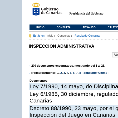
INICIO
CONSULTA
TESAURO
CALEN
Estás en:
Inicio
Consultas
Resultado Consulta
INSPECCION ADMINISTRATIVA
209 documentos encontrados, mostrando del 1 al 25.
[Primero/Anterior]
1
,
2
,
3
,
4
,
5
,
6
,
7
,
8
[
Siguiente
/
Último
]
Documentos
Ley 7/1990, 14 mayo, de Disciplina 
Ley 6/1985, 30 diciembre, regulad
Canarias
Decreto 88/1990, 23 mayo, por el q
Inspección del Juego en Canarias