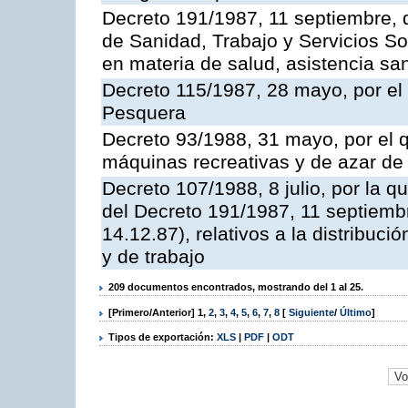
Decreto 191/1987, 11 septiembre, d
de Sanidad, Trabajo y Servicios So
en materia de salud, asistencia sani
Decreto 115/1987, 28 mayo, por el 
Pesquera
Decreto 93/1988, 31 mayo, por el 
máquinas recreativas y de azar d
Decreto 107/1988, 8 julio, por la 
del Decreto 191/1987, 11 septiemb
14.12.87), relativos a la distribuc
y de trabajo
209 documentos encontrados, mostrando del 1 al 25.
[Primero/Anterior]
1
,
2
,
3
,
4
,
5
,
6
,
7
,
8
[
Siguiente
/
Último
]
Tipos de exportación:
XLS
|
PDF
|
ODT