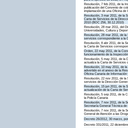
Resolución, 7 feb 2011, de la I
publicación del Convenio de col
implantación de una Oficina de
Resolución, 3 mar 2011, de la S
Carta de Servicios de la Direc
2010 (BOC 256, 30.12.2010)
Resolución, 28 mar 2011, del Di
Universidades, Cultura y Deport
Resolución, 28 mar 2011, de la 
servicios correspondiente a la 
Resolución, 8 abr 2011, de la S
la Carta de Servicios correspon
Orden, 22 may 2011, de la Conse
funcionamiento de la Inspecci
Resolución, 5 may 2011, de la D
actualiza la Carta de Servicios d
Resolución, 10 may 2011, de la 
advertido en el anexo de la Res
Oficina Canaria de Información
Resolución, 22 nov 2011, de la 
servicios de la Dirección Genera
Resolución, 15 jun 2011, de la 
actualización de la Carta de Se
Resolución, 5 sep 2011, de la 
la Policía Canaria
Resolución, 7 nov 2011, de la S
Secretaría General Técnica de 
Resolución, 7 nov 2011, de la S
General de Atención a las Dro
Decreto 26/2012, 30 marzo, po
Decreto 331/2011, 22 diciembre,