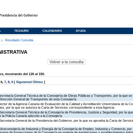
A
TESAURO
CALENDARIO
AYUDA
s
Resultado Consulta
NISTRATIVA
, mostrando del 126 al 150.
,
6
,
7
,
8
,
9
[
Siguiente
/
Último
]
Secretaría General Técnica de la Consejería de Obras Públicas y Transportes, por la que se 
 Dirección General de Transportes de esta Consejería
rector de la Agencia Canaria de Evaluación de la Calidad y Acreditación Universitaria de la C
es, por la que se autoriza la Carta de Servicios correspondiente a esta Agencia
Secretaría General Técnica de la Consejería de Presidencia, Justicia y Seguridad, por la qu
 la Policía Canaria adscrito a la Consejería
Secretaría General de la Presidencia del Gobierno, por la que se aprueba la Carta de Servici
Viceconsejería de Industria y Energía de la Consejería de Empleo, Industria y Comercio, por l
rograma de Inspecciones de la Consejería en materia de instalaciones y establecimientos indus