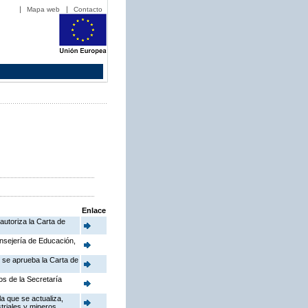
Mapa web
Contacto
Enlace
autoriza la Carta de
onsejería de Educación,
e se aprueba la Carta de
os de la Secretaría
a que se actualiza,
triales y mineros