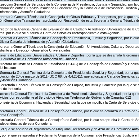
nspección General de Servicios de la Consejería de Presidencia, Justicia y Seguridad, por la 
aboración entre el Cabildo Insular de Fuerteventura y la Consejería de Presidencia, Justicia 
 Información y Atención Ciudadana
ecretaría General Técnica de la Consejería de Obras Públicas y Transportes, por la que se 
ción General de Transportes, aprobada por Resolución de esta Secretaría General Técnica d
rector de la Agencia Canaria de Evaluación de la Calidad y Acreditación Universitaria de la 
es, por la que se autoriza la Carta de Servicios correspondiente a esta Agencia
Secretaría General Técnica de la Consejería de Presidencia, Justicia y Seguridad, por la que 
Oficina Canaria de Información y Atención Ciudadana
ecretaría General Técnica de la Consejería de Educación, Universidades, Cultura y Deportes,
diente a la Dirección General de Universidades
jería de Educación, Universidades, Cultura y Deportes, por la que se desarrolla la organiza
ón Educativa de la Comunidad Autónoma de Canarias
irectora del Instituto Canario de Estadística (ISTAC) de la Consejería de Economía y Hacien
el Instituto
Secretaría General Técnica de la Consejería de Presidencia, Justicia y Seguridad, por la que
olución de 28 de marzo de 2011 (BOC 68, de 4.4.2011), que autoriza la Carta de Servicios c
 y Atención Ciudadana
Secretaría General Técnica de la Consejería de Empleo, Industria y Comercio por la que se a
l de Industria
Secretaría General Técnica de la Consejería de Presidencia, Justicia y Seguridad, por la que
rvicios correspondiente al Servicio de Atención Telefónica del Gobierno de Canarias 012
Consejería de Economía, Hacienda y Seguridad, por la que se modifica la Carta de Servicios
ecretaría General Técnica de la Consejería de Sanidad, por la que se actualiza la Carta de Se
esta Consejería
ecretaría General Técnica de la Consejería de Sanidad, por la que se aprueba la Carta de Se
godependencias de esta Consejería
r el que se aprueba el Reglamento de Máquinas Recreativas y de Azar de la Comunidad Aut
 por el que se aprueba el Reglamento Orgánico de la Consejería de Presidencia, Justicia e 