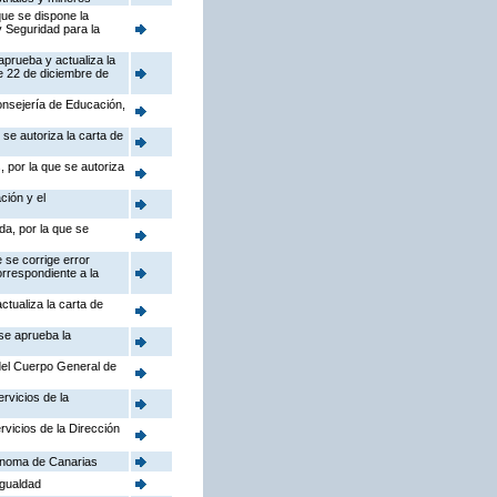
que se dispone la
y Seguridad para la
aprueba y actualiza la
e 22 de diciembre de
Consejería de Educación,
se autoriza la carta de
 por la que se autoriza
ción y el
da, por la que se
 se corrige error
orrespondiente a la
ctualiza la carta de
 se aprueba la
 del Cuerpo General de
rvicios de la
rvicios de la Dirección
ónoma de Canarias
Igualdad