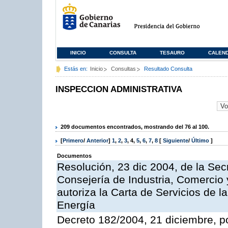
INICIO
CONSULTA
TESAURO
CALEN
Estás en:
Inicio
Consultas
Resultado Consulta
INSPECCION ADMINISTRATIVA
209 documentos encontrados, mostrando del 76 al 100.
[
Primero
/
Anterior
]
1
,
2
,
3
,
4
,
5
,
6
,
7
,
8
[
Siguiente
/
Último
]
Documentos
Resolución, 23 dic 2004, de la Sec
Consejería de Industria, Comercio
autoriza la Carta de Servicios de l
Energía
Decreto 182/2004, 21 diciembre, p