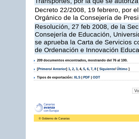
Transportes, por la que se autoriza
Decreto 22/2008, 19 febrero, por 
Orgánico de la Consejería de Presi
Resolución, 27 feb 2008, de la Sec
Consejería de Educación, Universid
se aprueba la Carta de Servicios c
de Ordenación e Innovación Educa
209 documentos encontrados, mostrando del 76 al 100.
[
Primero
/
Anterior
]
1
,
2
,
3
,
4
,
5
,
6
,
7
,
8
[
Siguiente
/
Último
]
Tipos de exportación:
XLS
|
PDF
|
ODT
© Gobierno de Canarias