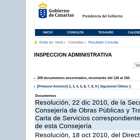
INICIO
CONSULTA
TESAURO
CALEN
Estás en:
Inicio
Consultas
Resultado Consulta
INSPECCION ADMINISTRATIVA
209 documentos encontrados, mostrando del 126 al 150.
[
Primero
/
Anterior
]
2
,
3
,
4
,
5
,
6
,
7
,
8
,
9
[
Siguiente
/
Último
]
Documentos
Resolución, 22 dic 2010, de la Sec
Consejería de Obras Públicas y Tra
Carta de Servicios correspondiente
de esta Consejería
Resolución, 18 oct 2010, del Direc