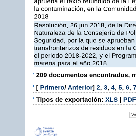
aprueba el texto refundido de la L
la contaminación, en la Comunida
2018
Resolución, 26 jun 2018, de la Dir
Naturaleza de la Consejería de Polít
Seguridad, por la que se aprueban 
transfronterizos de residuos en l
el periodo 2018-2022, y el Progra
materia para el año 2018
209 documentos encontrados, mo
[
Primero
/
Anterior
]
2
,
3
,
4
,
5
,
6
,
Tipos de exportación:
XLS
|
PDF