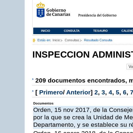
INICIO
CONSULTA
TESAURO
CALEN
Estás en:
Inicio
Consultas
Resultado Consulta
INSPECCION ADMINIS
209 documentos encontrados, mo
[
Primero
/
Anterior
]
2
,
3
,
4
,
5
,
6
,
Documentos
Orden, 15 nov 2017, de la Conseje
por la que se crea la Unidad de Me
Departamento, y se establece su 