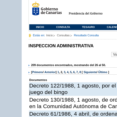
INICIO
CONSULTA
TESAURO
CALEN
Estás en:
Inicio
Consultas
Resultado Consulta
INSPECCION ADMINISTRATIVA
209 documentos encontrados, mostrando del 26 al 50.
[
Primero
/
Anterior
]
1
,
2
,
3
,
4
,
5
,
6
,
7
,
8
[
Siguiente
/
Último
]
Documentos
Decreto 122/1988, 1 agosto, por e
juego del bingo
Decreto 130/1988, 1 agosto, de or
en la Comunidad Autónoma de Can
Decreto 61/1986, 4 abril, de orden