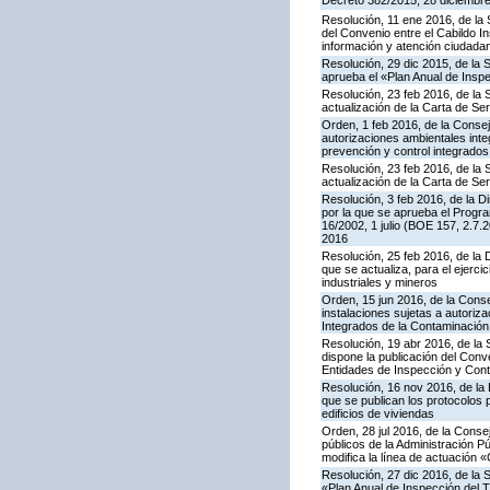
Decreto 382/2015, 28 diciembre,
Resolución, 11 ene 2016, de la 
del Convenio entre el Cabildo I
información y atención ciudada
Resolución, 29 dic 2015, de la 
aprueba el «Plan Anual de Inspe
Resolución, 23 feb 2016, de la 
actualización de la Carta de S
Orden, 1 feb 2016, de la Conseje
autorizaciones ambientales inte
prevención y control integrado
Resolución, 23 feb 2016, de la 
actualización de la Carta de S
Resolución, 3 feb 2016, de la Di
por la que se aprueba el Progra
16/2002, 1 julio (BOE 157, 2.7.
2016
Resolución, 25 feb 2016, de la 
que se actualiza, para el ejerc
industriales y mineros
Orden, 15 jun 2016, de la Consej
instalaciones sujetas a autoriza
Integrados de la Contaminació
Resolución, 19 abr 2016, de la
dispone la publicación del Con
Entidades de Inspección y Contr
Resolución, 16 nov 2016, de la 
que se publican los protocolos 
edificios de viviendas
Orden, 28 jul 2016, de la Consej
públicos de la Administración P
modifica la línea de actuación «
Resolución, 27 dic 2016, de la 
«Plan Anual de Inspección del T