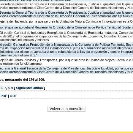
Secretaría General Técnica de la Consejería de Presidencia, Justicia e Igualdad, por la que 
ervicios correspondiente al CiberCentro de la Dirección General de Telecomunicaciones y N
Secretaría General Técnica de la Consejería de Presidencia, Justicia e Igualdad, por la que 
ervicios correspondiente al CiberInfo de la Dirección General de Telecomunicaciones y Nuev
ejería de Hacienda, por la que se crea la Unidad de Mejora Continua e Innovación en esta C
or el que se aprueba el Reglamento Orgánico de la Consejería de Política Territorial, Sosteni
Dirección General de Industria y Energía de la Consejería de Economía, Industria, Comercio
icio de 2017, el programa de inspecciones de la Consejería de Economía, Industria, Comercio
blecimientos industriales y mineros
irección General de Protección de la Naturaleza de la Consejería de Política Territorial, Sost
ma de Inspección Ambiental de las instalaciones sujetas a autorización ambiental integrada e
diciembre, por el que se aprueba el texto refundido de la Ley de prevención y control integra
anarias para el año 2017
ejería de Obras Públicas y Transportes, por la que se crea la Unidad de Mejora Continua e 
su régimen de funcionamiento
ecretaría General Técnica de la Consejería de Presidencia, Justicia e Igualdad, por la que s
ervicios correspondiente al CiberCentro de la Dirección General de Telecomunicaciones y N
, mostrando del 176 al 200.
,
6
,
7
,
8
,
9
[
Siguiente
/
Último
]
|
PDF
|
ODT