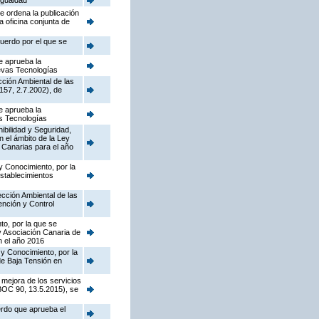
Igualdad
e ordena la publicación
a oficina conjunta de
cuerdo por el que se
e aprueba la
uevas Tecnologías
cción Ambiental de las
157, 2.7.2002), de
e aprueba la
as Tecnologías
nibilidad y Seguridad,
n el ámbito de la Ley
 Canarias para el año
y Conocimiento, por la
establecimientos
pección Ambiental de las
ención y Control
to, por la que se
y Asociación Canaria de
n el año 2016
 y Conocimiento, por la
de Baja Tensión en
 mejora de los servicios
(BOC 90, 13.5.2015), se
erdo que aprueba el