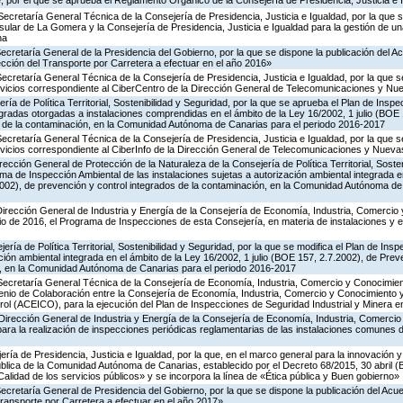
 por el que se aprueba el Reglamento Orgánico de la Consejería de Presidencia, Justicia e 
Secretaría General Técnica de la Consejería de Presidencia, Justicia e Igualdad, por la que s
nsular de La Gomera y la Consejería de Presidencia, Justicia e Igualdad para la gestión de un
na
Secretaría General de la Presidencia del Gobierno, por la que se dispone la publicación del A
cción del Transporte por Carretera a efectuar en el año 2016»
Secretaría General Técnica de la Consejería de Presidencia, Justicia e Igualdad, por la que s
ervicios correspondiente al CiberCentro de la Dirección General de Telecomunicaciones y N
ría de Política Territorial, Sostenibilidad y Seguridad, por la que se aprueba el Plan de Inspe
gradas otorgadas a instalaciones comprendidas en el ámbito de la Ley 16/2002, 1 julio (BOE 
s de la contaminación, en la Comunidad Autónoma de Canarias para el periodo 2016-2017
Secretaría General Técnica de la Consejería de Presidencia, Justicia e Igualdad, por la que s
ervicios correspondiente al CiberInfo de la Dirección General de Telecomunicaciones y Nuev
rección General de Protección de la Naturaleza de la Consejería de Política Territorial, Soste
ma de Inspección Ambiental de las instalaciones sujetas a autorización ambiental integrada e
2002), de prevención y control integrados de la contaminación, en la Comunidad Autónoma de
Dirección General de Industria y Energía de la Consejería de Economía, Industria, Comercio 
icio de 2016, el Programa de Inspecciones de esta Consejería, en materia de instalaciones y 
ería de Política Territorial, Sostenibilidad y Seguridad, por la que se modifica el Plan de Ins
ción ambiental integrada en el ámbito de la Ley 16/2002, 1 julio (BOE 157, 2.7.2002), de Prev
n, en la Comunidad Autónoma de Canarias para el periodo 2016-2017
 Secretaría General Técnica de la Consejería de Economía, Industria, Comercio y Conocimien
venio de Colaboración entre la Consejería de Economía, Industria, Comercio y Conocimiento 
ol (ACEICO), para la ejecución del Plan de Inspecciones de Seguridad Industrial y Minera e
Dirección General de Industria y Energía de la Consejería de Economía, Industria, Comercio
para la realización de inspecciones periódicas reglamentarias de las instalaciones comunes 
ería de Presidencia, Justicia e Igualdad, por la que, en el marco general para la innovación y
ública de la Comunidad Autónoma de Canarias, establecido por el Decreto 68/2015, 30 abril 
Calidad de los servicios públicos» y se incorpora la línea de «Ética pública y Buen gobierno»
Secretaría General de Presidencia del Gobierno, por la que se dispone la publicación del Acu
ransporte por Carretera a efectuar en el año 2017»