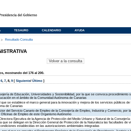
A
TESAURO
CALENDARIO
AYUDA
s
Resultado Consulta
NISTRATIVA
, mostrando del 176 al 200.
,
6
,
7
,
8
,
9
[
Siguiente
/
Último
]
ejería de Educación, Universidades y Sostenibilidad, por la que se convoca procedimiento s
ducación en el ámbito de la Comunidad Autónoma de Canarias
l que se establece el marco general para la innovación y mejora de los servicios públicos de 
oma de Canarias
ector del Servicio Canario de Empleo de la Consejería de Empleo, Industria y Comercio, por l
de Oficinas de Empleo de este Organismo Autónomo
irectora Ejecutiva de la Agencia de Protección del Medio Urbano y Natural de la Consejería de 
la que se delegan en la Dirección General de Protección de la Naturaleza las facultades de vi
 condiciones establecidas en las autorizaciones ambientales integradas