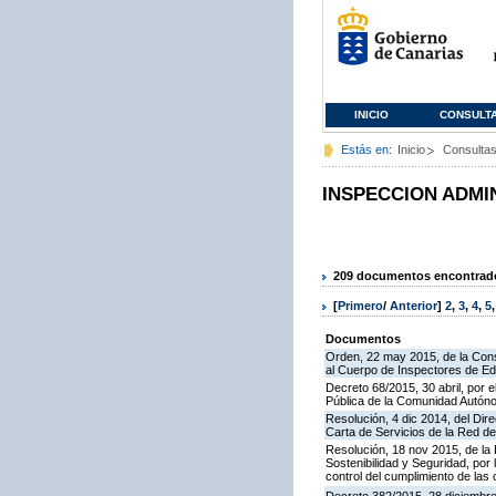
INICIO
CONSULT
Estás en:
Inicio
Consulta
INSPECCION ADMI
209 documentos encontrados
[
Primero
/
Anterior
]
2
,
3
,
4
,
5
Documentos
Orden, 22 may 2015, de la Cons
al Cuerpo de Inspectores de E
Decreto 68/2015, 30 abril, por e
Pública de la Comunidad Autón
Resolución, 4 dic 2014, del Dir
Carta de Servicios de la Red 
Resolución, 18 nov 2015, de la D
Sostenibilidad y Seguridad, por 
control del cumplimiento de las