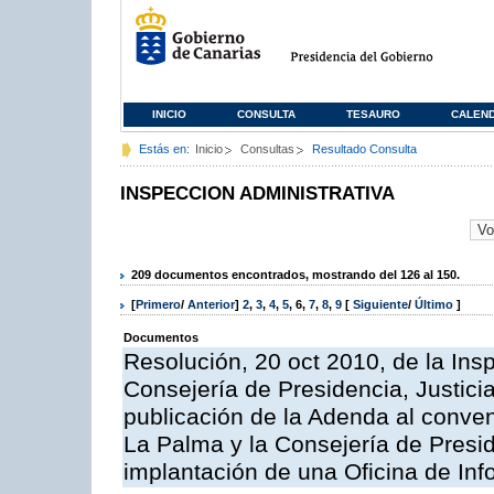
INICIO
CONSULTA
TESAURO
CALEN
Estás en:
Inicio
Consultas
Resultado Consulta
INSPECCION ADMINISTRATIVA
209 documentos encontrados, mostrando del 126 al 150.
[
Primero
/
Anterior
]
2
,
3
,
4
,
5
,
6
,
7
,
8
,
9
[
Siguiente
/
Último
]
Documentos
Resolución, 20 oct 2010, de la Ins
Consejería de Presidencia, Justici
publicación de la Adenda al conveni
La Palma y la Consejería de Presid
implantación de una Oficina de In