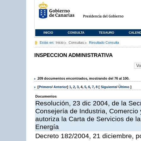
INICIO
CONSULTA
TESAURO
CALEN
Estás en:
Inicio
Consultas
Resultado Consulta
INSPECCION ADMINISTRATIVA
209 documentos encontrados, mostrando del 76 al 100.
[
Primero
/
Anterior
]
1
,
2
,
3
,
4
,
5
,
6
,
7
,
8
[
Siguiente
/
Último
]
Documentos
Resolución, 23 dic 2004, de la Sec
Consejería de Industria, Comercio
autoriza la Carta de Servicios de l
Energía
Decreto 182/2004, 21 diciembre, p