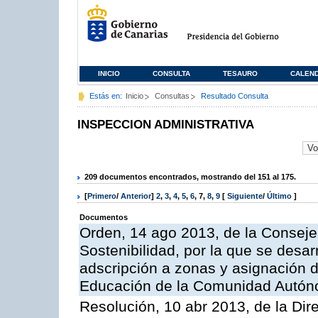
INICIO
CONSULTA
TESAURO
CALEN
Estás en:
Inicio
Consultas
Resultado Consulta
INSPECCION ADMINISTRATIVA
209 documentos encontrados, mostrando del 151 al 175.
[
Primero
/
Anterior
]
2
,
3
,
4
,
5
,
6
,
7
,
8
,
9
[
Siguiente
/
Último
]
Documentos
Orden, 14 ago 2013, de la Conseje
Sostenibilidad, por la que se desar
adscripción a zonas y asignación d
Educación de la Comunidad Autón
Resolución, 10 abr 2013, de la Dir