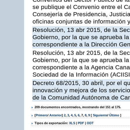
se publique el Convenio entre el C
Consejería de Presidencia, Justicia
oficinas conjuntas de información 
Resolución, 13 abr 2015, de la Sec
Gobierno, por la que se aprueba la 
correspondiente a la Dirección Gene
Resolución, 13 abr 2015, de la Sec
Gobierno, por la que se aprueba la 
correspondiente a la Agencia Canar
Sociedad de la Información (ACIISI
Decreto 68/2015, 30 abril, por el q
innovación y mejora de los servici
de la Comunidad Autónoma de Can
209 documentos encontrados, mostrando del 151 al 175.
[
Primero
/
Anterior
]
2
,
3
,
4
,
5
,
6
,
7
,
8
,
9
[
Siguiente
/
Último
]
Tipos de exportación:
XLS
|
PDF
|
ODT