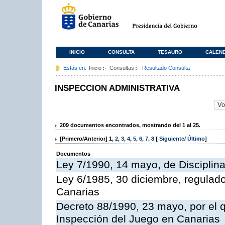
INICIO
CONSULTA
TESAURO
CALEN
Estás en:
Inicio
Consultas
Resultado Consulta
INSPECCION ADMINISTRATIVA
209 documentos encontrados, mostrando del 1 al 25.
[Primero/Anterior]
1
,
2
,
3
,
4
,
5
,
6
,
7
,
8
[
Siguiente
/
Último
]
Documentos
Ley 7/1990, 14 mayo, de Disciplina 
Ley 6/1985, 30 diciembre, regulad
Canarias
Decreto 88/1990, 23 mayo, por el q
Inspección del Juego en Canarias