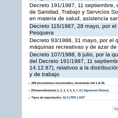
Decreto 191/1987, 11 septiembre, d
de Sanidad, Trabajo y Servicios So
en materia de salud, asistencia sani
Decreto 115/1987, 28 mayo, por el 
Pesquera
Decreto 93/1988, 31 mayo, por el 
máquinas recreativas y de azar d
Decreto 107/1988, 8 julio, por la 
del Decreto 191/1987, 11 septiemb
14.12.87), relativos a la distribuc
y de trabajo
209 documentos encontrados, mostrando del 1 al 25.
[Primero/Anterior]
1
,
2
,
3
,
4
,
5
,
6
,
7
,
8
[
Siguiente
/
Último
]
Tipos de exportación:
XLS
|
PDF
|
ODT