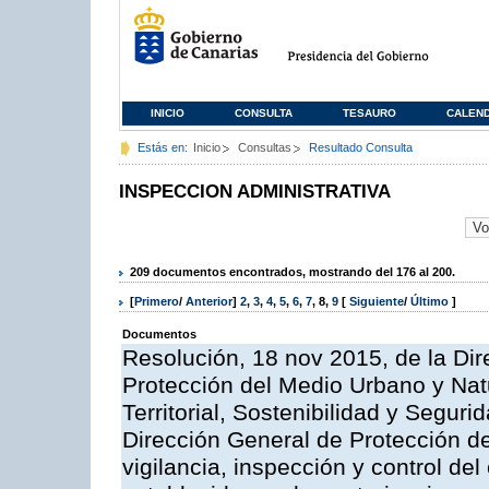
INICIO
CONSULTA
TESAURO
CALEN
Estás en:
Inicio
Consultas
Resultado Consulta
INSPECCION ADMINISTRATIVA
209 documentos encontrados, mostrando del 176 al 200.
[
Primero
/
Anterior
]
2
,
3
,
4
,
5
,
6
,
7
,
8
,
9
[
Siguiente
/
Último
]
Documentos
Resolución, 18 nov 2015, de la Dir
Protección del Medio Urbano y Natu
Territorial, Sostenibilidad y Seguri
Dirección General de Protección de
vigilancia, inspección y control de