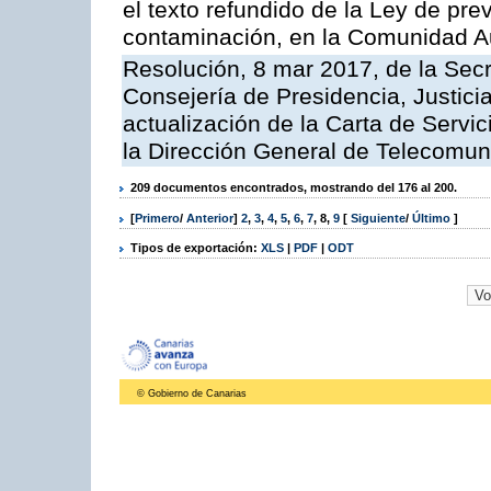
el texto refundido de la Ley de pre
contaminación, en la Comunidad A
Resolución, 8 mar 2017, de la Secr
Consejería de Presidencia, Justicia
actualización de la Carta de Servi
la Dirección General de Telecomu
209 documentos encontrados, mostrando del 176 al 200.
[
Primero
/
Anterior
]
2
,
3
,
4
,
5
,
6
,
7
,
8
,
9
[
Siguiente
/
Último
]
Tipos de exportación:
XLS
|
PDF
|
ODT
© Gobierno de Canarias