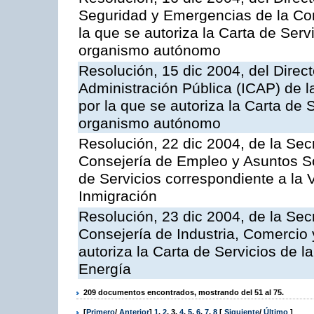
Seguridad y Emergencias de la Cons
la que se autoriza la Carta de Serv
organismo autónomo
Resolución, 15 dic 2004, del Direct
Administración Pública (ICAP) de l
por la que se autoriza la Carta de 
organismo autónomo
Resolución, 22 dic 2004, de la Sec
Consejería de Empleo y Asuntos Soc
de Servicios correspondiente a la 
Inmigración
Resolución, 23 dic 2004, de la Sec
Consejería de Industria, Comercio
autoriza la Carta de Servicios de l
Energía
209 documentos encontrados, mostrando del 51 al 75.
[
Primero
/
Anterior
]
1
,
2
,
3
,
4
,
5
,
6
,
7
,
8
[
Siguiente
/
Último
]