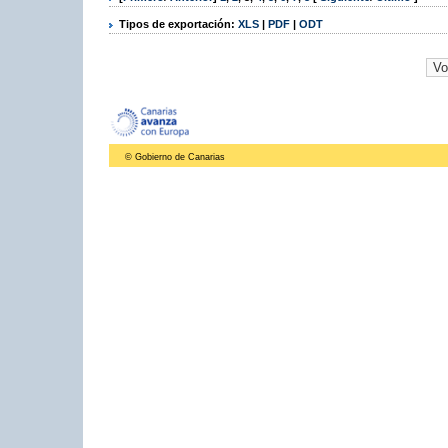
Tipos de exportación:
XLS
|
PDF
|
ODT
© Gobierno de Canarias