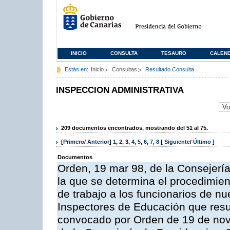
INICIO
CONSULTA
TESAURO
CALEN
Estás en:
Inicio
Consultas
Resultado Consulta
INSPECCION ADMINISTRATIVA
209 documentos encontrados, mostrando del 51 al 75.
[
Primero
/
Anterior
]
1
,
2
,
3
,
4
,
5
,
6
,
7
,
8
[
Siguiente
/
Último
]
Documentos
Orden, 19 mar 98, de la Consejería
la que se determina el procedimient
de trabajo a los funcionarios de n
Inspectores de Educación que resu
convocado por Orden de 19 de nov