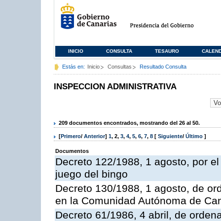
INICIO
CONSULTA
TESAURO
CALEN
Estás en:
Inicio
Consultas
Resultado Consulta
INSPECCION ADMINISTRATIVA
209 documentos encontrados, mostrando del 26 al 50.
[
Primero
/
Anterior
]
1
,
2
,
3
,
4
,
5
,
6
,
7
,
8
[
Siguiente
/
Último
]
Documentos
Decreto 122/1988, 1 agosto, por e
juego del bingo
Decreto 130/1988, 1 agosto, de or
en la Comunidad Autónoma de Can
Decreto 61/1986, 4 abril, de orden