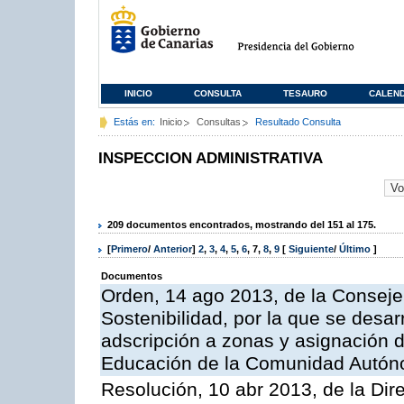
INICIO
CONSULTA
TESAURO
CALEN
Estás en:
Inicio
Consultas
Resultado Consulta
INSPECCION ADMINISTRATIVA
209 documentos encontrados, mostrando del 151 al 175.
[
Primero
/
Anterior
]
2
,
3
,
4
,
5
,
6
,
7
,
8
,
9
[
Siguiente
/
Último
]
Documentos
Orden, 14 ago 2013, de la Conseje
Sostenibilidad, por la que se desar
adscripción a zonas y asignación d
Educación de la Comunidad Autón
Resolución, 10 abr 2013, de la Dir