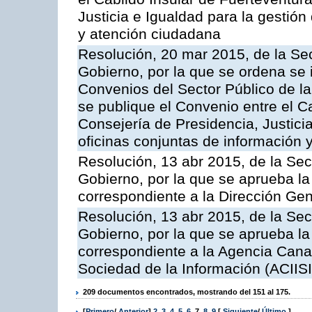
Justicia e Igualdad para la gestión
y atención ciudadana
Resolución, 20 mar 2015, de la Sec
Gobierno, por la que se ordena se 
Convenios del Sector Público de 
se publique el Convenio entre el C
Consejería de Presidencia, Justicia
oficinas conjuntas de información 
Resolución, 13 abr 2015, de la Sec
Gobierno, por la que se aprueba la 
correspondiente a la Dirección Gene
Resolución, 13 abr 2015, de la Sec
Gobierno, por la que se aprueba la 
correspondiente a la Agencia Canar
Sociedad de la Información (ACIISI
209 documentos encontrados, mostrando del 151 al 175.
[
Primero
/
Anterior
]
2
,
3
,
4
,
5
,
6
,
7
,
8
,
9
[
Siguiente
/
Último
]