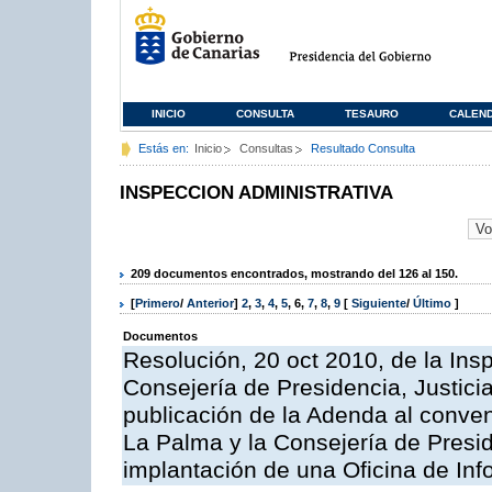
INICIO
CONSULTA
TESAURO
CALEN
Estás en:
Inicio
Consultas
Resultado Consulta
INSPECCION ADMINISTRATIVA
209 documentos encontrados, mostrando del 126 al 150.
[
Primero
/
Anterior
]
2
,
3
,
4
,
5
,
6
,
7
,
8
,
9
[
Siguiente
/
Último
]
Documentos
Resolución, 20 oct 2010, de la Ins
Consejería de Presidencia, Justici
publicación de la Adenda al conveni
La Palma y la Consejería de Presid
implantación de una Oficina de In