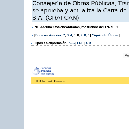
Consejería de Obras Públicas, Transp
se aprueba y actualiza la Carta de
S.A. (GRAFCAN)
209 documentos encontrados, mostrando del 126 al 150.
[
Primero
/
Anterior
]
2
,
3
,
4
,
5
,
6
,
7
,
8
,
9
[
Siguiente
/
Último
]
Tipos de exportación:
XLS
|
PDF
|
ODT
© Gobierno de Canarias