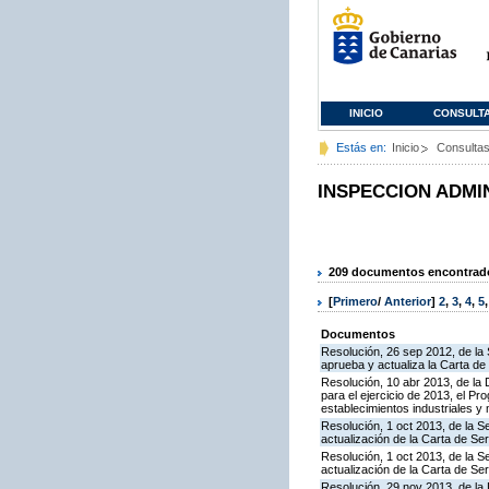
INICIO
CONSULT
Estás en:
Inicio
Consulta
INSPECCION ADMI
209 documentos encontrados
[
Primero
/
Anterior
]
2
,
3
,
4
,
5
Documentos
Resolución, 26 sep 2012, de la 
aprueba y actualiza la Carta d
Resolución, 10 abr 2013, de la 
para el ejercicio de 2013, el P
establecimientos industriales y
Resolución, 1 oct 2013, de la S
actualización de la Carta de S
Resolución, 1 oct 2013, de la S
actualización de la Carta de S
Resolución, 29 nov 2013, de la 