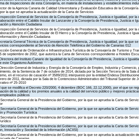
rama de Inspecciones de esta Consejería, en materia de instalaciones y establecimientos indu
ector de la Agencia Canaria de Calidad Universitaria y Evaluación Educativa de la Consejerí
por la que se aprueba la actualización de la Carta de Servicios
Inspección General de Servicios de la Consejería de Presidencia, Justicia e Igualdad, por la 
aboración entre el Cabildo Insular de Lanzarote y la Consejería de Presidencia, Justicia e Ig
rmación y Atención Ciudadana
Inspección General de Servicios de la Consejería de Presidencia, Justicia e Igualdad, por la 
boración entre el Cabildo Insular de El Hierro y la Consejería de Presidencia, Justicia e Igua
 Información y Atención Ciudadana
ecretaría General Técnica de la Consejería de Presidencia, Justicia e Igualdad, por la que se
rvicios correspondiente al Servicio de Atención Telefónica del Gobierno de Canarias 012
ección General de Ordenación e Infraestructura Turística de la Consejería de Turismo y Tra
25 de septiembre de 2002, que autoriza la Carta de Servicios correspondiente a Hoteles Esc
irectora del Instituto Canario de Igualdad de la Consejería de Presidencia, Justicia e Igualda
 de este Organismo Autónomo
Dirección General de Industria y Energía de la Consejería de Empleo, Industria y Comercio, p
imiento, de la Sentencia de 7 de octubre de 2014, dictada por la Sección Tercera de la Sala 
remo, en el recurso de casación nº 3589/2011 interpuesto por la entidad Endesa Distribuciones
brero de 2011, dictada por la Sala de lo Contencioso-Administrativo del Tribunal Superior de 
rativo nº 25-2010
el que se modifica el Decreto 220/2000, 4 diciembre (BOC 166, 22.12.2000), por el que se reg
ación de la calidad y los premios anuales a la calidad del servicio público y mejores práctica
s empleados públicos
Secretaría General de la Presidencia del Gobierno, por la que se aprueba la Carta de Servic
or
Secretaría General de la Presidencia del Gobierno, por la que se aprueba la Carta de Servic
ón y Promoción Turística
Secretaría General de la Presidencia del Gobierno, por la que se aprueba la Carta de Servic
Jurídico
Secretaría General de la Presidencia del Gobierno, por la que se aprueba la Carta de Servic
n, Innovación y Sociedad de la Información (ACIISI)
Secretaría General de la Presidencia del Gobierno, por la que se aprueba la actualización de
Escuela de Canarias