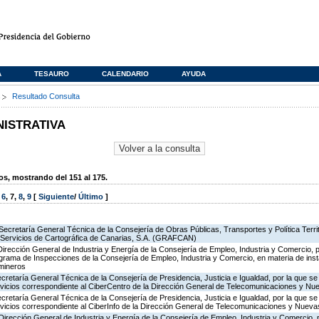
A
TESAURO
CALENDARIO
AYUDA
s
Resultado Consulta
NISTRATIVA
, mostrando del 151 al 175.
,
6
,
7
,
8
,
9
[
Siguiente
/
Último
]
Secretaría General Técnica de la Consejería de Obras Públicas, Transportes y Política Territo
e Servicios de Cartográfica de Canarias, S.A. (GRAFCAN)
Dirección General de Industria y Energía de la Consejería de Empleo, Industria y Comercio, p
rograma de Inspecciones de la Consejería de Empleo, Industria y Comercio, en materia de ins
 mineros
ecretaría General Técnica de la Consejería de Presidencia, Justicia e Igualdad, por la que se
ervicios correspondiente al CiberCentro de la Dirección General de Telecomunicaciones y N
ecretaría General Técnica de la Consejería de Presidencia, Justicia e Igualdad, por la que se
ervicios correspondiente al CiberInfo de la Dirección General de Telecomunicaciones y Nuev
Dirección General de Industria y Energía de la Consejería de Empleo, Industria y Comercio, p