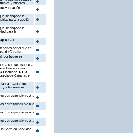
striales y mineros
a de Educación,
que se dispone la
ualdad para la gestión
que se dispone la
ldad para la
 aprueba la
nsportes por el que se
uela de Canarias
d, por la que se
or la que se dispone la
de lo Contencioso-
 Eléctricas, S.L.U.,
Justicia de Canarias en
ulan las Cartas de
s, y a las mejores
ios correspondiente a la
ios correspondiente a la
ios correspondiente a la
ios correspondiente a la
 la Carta de Servicios