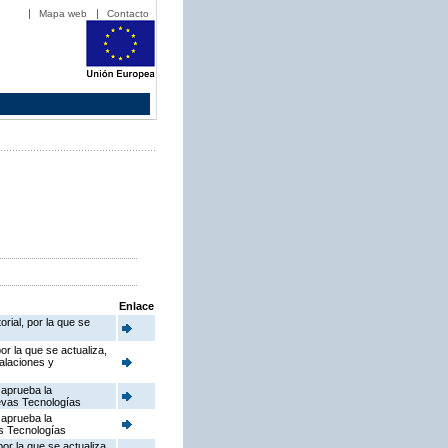
Mapa web
Contacto
Enlace
rial, por la que se
or la que se actualiza,
talaciones y
 aprueba la
uevas Tecnologías
 aprueba la
as Tecnologías
or la que se actualiza,