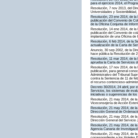
para el ejercicio 2014, el Prog
Resolución, 7 nov 2013, del Dir
Universidades y Sostenibilidad, 
Resolución, 23 ene 2014, de la 
publicación del Convenio de Col
de la Oficina Conjunta de Info
Resolución, 14 ene 2014, de la 
publicación del Convenio de cola
implantación de una Oficina de
Resolución, 6 feb 2014, de la S
actualización de la Carta de Se
Anuncio, 30 sep 2002, de la Dir
hace pública la Resolución de 
Resolución, 11 mar 2014, de la D
aprueba la Carta de Servicios
Resolución, 17 nov 2014, de la 
publicación, para general conoc
Administrativo del Tribunal Sup
contra la Sentencia de 11 de fe
el recurso contencioso-administ
Decreto 30/2014, 24 abril, por 
Servicios, los sistemas de evalu
iniciativas o sugerencias de lo
Resolución, 21 may 2014, de la 
Viceconsejería de Acción Exteri
Resolución, 21 may 2014, de la 
Dirección General de Ordenaci
Resolución, 21 may 2014, de la 
Dirección General del Servicio 
Resolución, 21 may 2014, de la 
Agencia Canaria de Investigació
Resolución, 21 may 2014, de la 
correspondiente a los Hoteles 