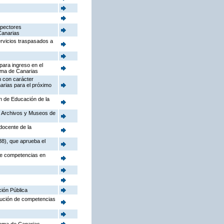
spectores
Canarias
ervicios traspasados a
para ingreso en el
oma de Canarias
n con carácter
arias para el próximo
ón de Educación de la
o, Archivos y Museos de
docente de la
88), que aprueba el
 de competencias en
ción Pública
ibución de competencias