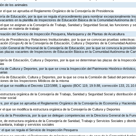
ión de los animales
or el que se aprueba el Reglamento Orgánico de la Consejería de Presidencia
ería de Educación, por la que se regula el procedimiento para nombrar excepcionalmente In
s vacantes en la plantilla de Inspectores de Educación Básica de la Comunidad Autónoma de 
 el que se asignan a la Consejería de Trabajo, Sanidad y Seguridad Social, las funciones y s
rias en materia de trabajo
creación del Servicio de Inspección Pesquera, Marisquera y de Plantas de Acuicultura
ría de Presidencia y Relaciones Institucionales, por la que se convocan pruebas selectivas 
ación (Grupo A) de la Consejería de Educación, Cultura y Deportes de la Comunidad Autón
ección General de Personal de la Consejería de Educación, por la que se convoca la provisió
de las plazas vacantes de Inspectores de Educación Básica en la Comunidad Autónoma de Can
jería de Educación, Cultura y Deportes, por la que se determinan las plazas de la Inspecci
ias
ría de Cultura y Deportes, por la que se crea la Inspección del Patrimonio Histórico-Artístic
arias
ría de Educación, Cultura y Deportes, por la que se crea la Comisión de Salud del personal 
nciones de los Inspectores Médicos de la misma
 el que se modifica el Decreto 122/1988, 1 agosto (BOC 119, 19.9.88, corrección 133, 21.10.
o
 estructura orgánica de la Consejería de Trabajo, Sanidad y Seguridad Social y distribución
estar social
re, por el que se aprueba el Reglamento Orgánico de la Consejería de Economía y Hacienda
or el que se modifica la estructura orgánica de la Consejería de Cultura y Deportes
ría de la Presidencia, por la que se delegan competencias en la Directora General de la Fun
, de estructura orgánica de la Consejería de Sanidad, Trabajo y Servicios Sociales y distr
sanitaria, trabajo y servicios sociales
 el que se regula el Servicio de Inspección Pesquera