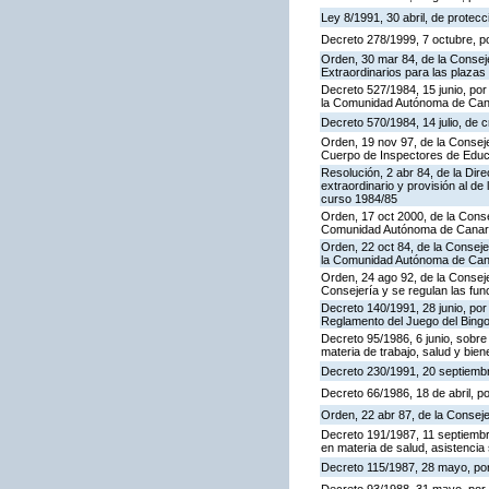
Ley 8/1991, 30 abril, de protecc
Decreto 278/1999, 7 octubre, p
Orden, 30 mar 84, de la Consej
Extraordinarios para las plaza
Decreto 527/1984, 15 junio, por
la Comunidad Autónoma de Cana
Decreto 570/1984, 14 julio, de 
Orden, 19 nov 97, de la Conseje
Cuerpo de Inspectores de Educ
Resolución, 2 abr 84, de la Dir
extraordinario y provisión al 
curso 1984/85
Orden, 17 oct 2000, de la Conse
Comunidad Autónoma de Canar
Orden, 22 oct 84, de la Conseje
la Comunidad Autónoma de Can
Orden, 24 ago 92, de la Conseje
Consejería y se regulan las fu
Decreto 140/1991, 28 junio, por
Reglamento del Juego del Bing
Decreto 95/1986, 6 junio, sobre
materia de trabajo, salud y bien
Decreto 230/1991, 20 septiemb
Decreto 66/1986, 18 de abril, p
Orden, 22 abr 87, de la Conseje
Decreto 191/1987, 11 septiembre
en materia de salud, asistencia 
Decreto 115/1987, 28 mayo, por