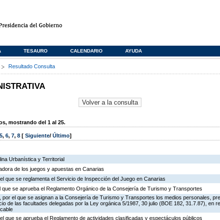
A
TESAURO
CALENDARIO
AYUDA
s
Resultado Consulta
NISTRATIVA
, mostrando del 1 al 25.
5
,
6
,
7
,
8
[
Siguiente
/
Último
]
na Urbanística y Territorial
ladora de los juegos y apuestas en Canarias
el que se reglamenta el Servicio de Inspección del Juego en Canarias
 el que se aprueba el Reglamento Orgánico de la Consejería de Turismo y Transportes
 por el que se asignan a la Consejería de Turismo y Transportes los medios personales, pr
icio de las facultades delegadas por la Ley orgánica 5/1987, 30 julio (BOE 182, 31.7.87), en r
 cable
el que se aprueba el Reglamento de actividades clasificadas y espectáculos públicos