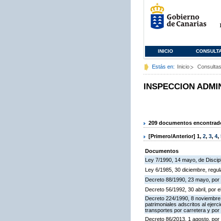
INICIO
CONSULT
Estás en:
Inicio
Consulta
INSPECCION ADMI
209 documentos encontrados
[Primero/Anterior]
1
,
2
,
3
,
4
,
Documentos
Ley 7/1990, 14 mayo, de Discipli
Ley 6/1985, 30 diciembre, regu
Decreto 88/1990, 23 mayo, por 
Decreto 56/1992, 30 abril, por
Decreto 224/1990, 8 noviembre,
patrimoniales adscritos al ejerc
transportes por carretera y por
Decreto 86/2013, 1 agosto, por 