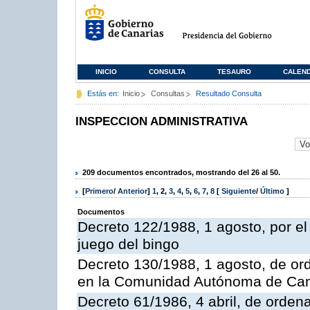
INICIO
CONSULTA
TESAURO
CALEN
Estás en:
Inicio
Consultas
Resultado Consulta
INSPECCION ADMINISTRATIVA
209 documentos encontrados, mostrando del 26 al 50.
[
Primero
/
Anterior
]
1
,
2
,
3
,
4
,
5
,
6
,
7
,
8
[
Siguiente
/
Último
]
Documentos
Decreto 122/1988, 1 agosto, por e
juego del bingo
Decreto 130/1988, 1 agosto, de or
en la Comunidad Autónoma de Can
Decreto 61/1986, 4 abril, de orden