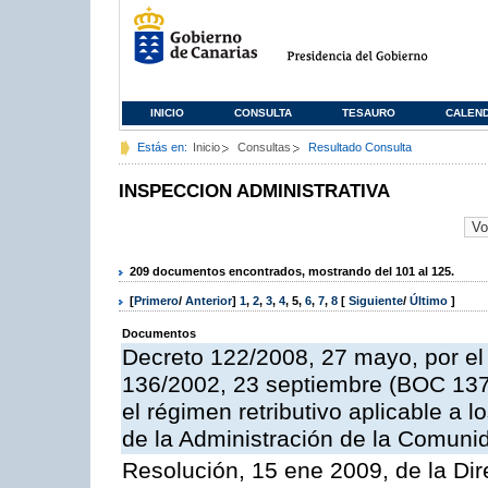
INICIO
CONSULTA
TESAURO
CALEN
Estás en:
Inicio
Consultas
Resultado Consulta
INSPECCION ADMINISTRATIVA
209 documentos encontrados, mostrando del 101 al 125.
[
Primero
/
Anterior
]
1
,
2
,
3
,
4
,
5
,
6
,
7
,
8
[
Siguiente
/
Último
]
Documentos
Decreto 122/2008, 27 mayo, por el
136/2002, 23 septiembre (BOC 137,
el régimen retributivo aplicable a 
de la Administración de la Comun
Resolución, 15 ene 2009, de la Dir