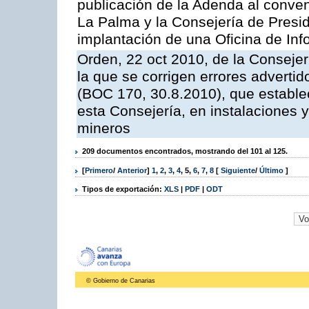
publicación de la Adenda al conveni
La Palma y la Consejería de Presid
implantación de una Oficina de In
Orden, 22 oct 2010, de la Consejer
la que se corrigen errores adverti
(BOC 170, 30.8.2010), que estable
esta Consejería, en instalaciones y
mineros
209 documentos encontrados, mostrando del 101 al 125.
[
Primero
/
Anterior
]
1
,
2
,
3
,
4
,
5
,
6
,
7
,
8
[
Siguiente
/
Último
]
Tipos de exportación:
XLS
|
PDF
|
ODT
© Gobierno de Canarias