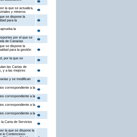
or la que se actualiza,
striales y mineros
que se dispone la
ldad para la
 aprueba la
nsportes por el que se
uela de Canarias
que se dispone la
ualdad para la gestión
d, por la que se
ulan las Cartas de
s, y a las mejores
arias y se modifican
ios correspondiente a la
ios correspondiente a la
ios correspondiente a la
ios correspondiente a la
 la Carta de Servicios
or la que se dispone la
de lo Contencioso-