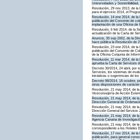
Universidades y Sostenibilidad, 
Resolución, 29 nov 2013, de la 
para el ejercicio 2014, el Prog
Resolución, 14 ene 2014, de la 
publicación del Convenio de cola
implantación de una Oficina de
Resolución, 6 feb 2014, de la S
actualización de la Carta de Se
Anuncio, 30 sep 2002, de la Dir
hace pública la Resolución de 
Resolución, 23 ene 2014, de la 
publicación del Convenio de Col
de la Oficina Conjunta de Info
Resolución, 11 mar 2014, de la D
aprueba la Carta de Servicios
Decreto 30/2014, 24 abril, por 
Servicios, los sistemas de evalu
iniciativas o sugerencias de lo
Decreto 98/2014, 16 octubre, p
otras disposiciones de carácter
Resolución, 21 may 2014, de la 
Viceconsejería de Acción Exteri
Resolución, 21 may 2014, de la 
Dirección General de Ordenaci
Resolución, 21 may 2014, de la 
Dirección General del Servicio 
Resolución, 21 may 2014, de la 
Agencia Canaria de Investigació
Resolución, 21 may 2014, de la 
correspondiente a los Hoteles 
Resolución, 17 nov 2014, de la 
publicación, para general conoc