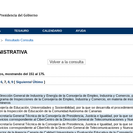
A
TESAURO
CALENDARIO
AYUDA
s
Resultado Consulta
NISTRATIVA
, mostrando del 151 al 175.
,
6
,
7
,
8
,
9
[
Siguiente
/
Último
]
Dirección General de Industria y Energía de la Consejería de Empleo, Industria y Comercio, p
rograma de Inspecciones de la Consejería de Empleo, Industria y Comercio, en materia de ins
 mineros
jería de Educación, Universidades y Sostenibilidad, por la que se desarrolla el procedimient
 en la Inspección de Educación de la Comunidad Autónoma de Canarias
ecretaría General Técnica de la Consejería de Presidencia, Justicia e Igualdad, por la que se
ervicios correspondiente al CiberCentro de la Dirección General de Telecomunicaciones y N
ecretaría General Técnica de la Consejería de Presidencia, Justicia e Igualdad, por la que se
ervicios correspondiente al CiberInfo de la Dirección General de Telecomunicaciones y Nuev
ector de la Agencia Canaria de Calidad Universitaria y Evaluación Educativa de la Consejerí