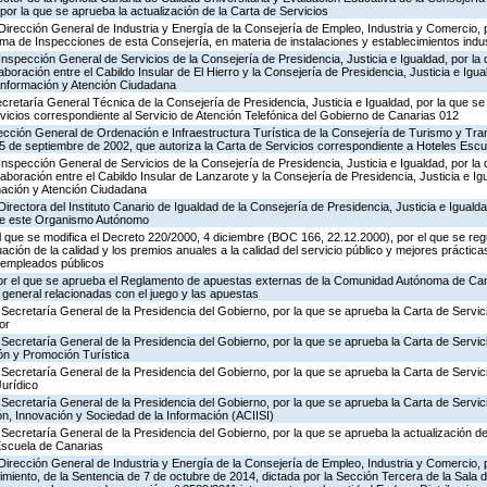
por la que se aprueba la actualización de la Carta de Servicios
Dirección General de Industria y Energía de la Consejería de Empleo, Industria y Comercio, p
rama de Inspecciones de esta Consejería, en materia de instalaciones y establecimientos indu
Inspección General de Servicios de la Consejería de Presidencia, Justicia e Igualdad, por la 
boración entre el Cabildo Insular de El Hierro y la Consejería de Presidencia, Justicia e Igua
 Información y Atención Ciudadana
ecretaría General Técnica de la Consejería de Presidencia, Justicia e Igualdad, por la que se
rvicios correspondiente al Servicio de Atención Telefónica del Gobierno de Canarias 012
ección General de Ordenación e Infraestructura Turística de la Consejería de Turismo y Tra
25 de septiembre de 2002, que autoriza la Carta de Servicios correspondiente a Hoteles Esc
Inspección General de Servicios de la Consejería de Presidencia, Justicia e Igualdad, por la 
aboración entre el Cabildo Insular de Lanzarote y la Consejería de Presidencia, Justicia e Ig
rmación y Atención Ciudadana
irectora del Instituto Canario de Igualdad de la Consejería de Presidencia, Justicia e Igualda
 de este Organismo Autónomo
el que se modifica el Decreto 220/2000, 4 diciembre (BOC 166, 22.12.2000), por el que se reg
ación de la calidad y los premios anuales a la calidad del servicio público y mejores práctica
s empleados públicos
or el que se aprueba el Reglamento de apuestas externas de la Comunidad Autónoma de Can
 general relacionadas con el juego y las apuestas
Secretaría General de la Presidencia del Gobierno, por la que se aprueba la Carta de Servic
or
Secretaría General de la Presidencia del Gobierno, por la que se aprueba la Carta de Servic
ón y Promoción Turística
Secretaría General de la Presidencia del Gobierno, por la que se aprueba la Carta de Servic
Jurídico
Secretaría General de la Presidencia del Gobierno, por la que se aprueba la Carta de Servic
n, Innovación y Sociedad de la Información (ACIISI)
Secretaría General de la Presidencia del Gobierno, por la que se aprueba la actualización de
Escuela de Canarias
Dirección General de Industria y Energía de la Consejería de Empleo, Industria y Comercio, p
imiento, de la Sentencia de 7 de octubre de 2014, dictada por la Sección Tercera de la Sala 