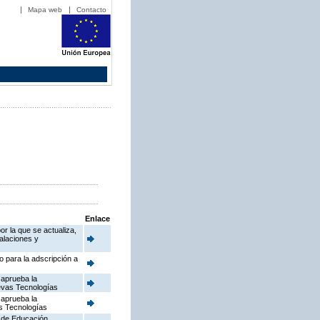
Mapa web
Contacto
Enlace
or la que se actualiza,
talaciones y
o para la adscripción a
 aprueba la
uevas Tecnologías
 aprueba la
as Tecnologías
a de Educación,