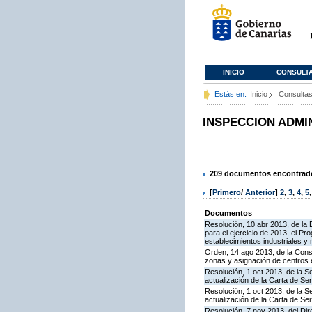
INICIO
CONSULT
Estás en:
Inicio
Consulta
INSPECCION ADMI
209 documentos encontrados
[
Primero
/
Anterior
]
2
,
3
,
4
,
5
Documentos
Resolución, 10 abr 2013, de la 
para el ejercicio de 2013, el P
establecimientos industriales y
Orden, 14 ago 2013, de la Conse
zonas y asignación de centros
Resolución, 1 oct 2013, de la S
actualización de la Carta de S
Resolución, 1 oct 2013, de la S
actualización de la Carta de S
Resolución, 7 nov 2013, del Dir