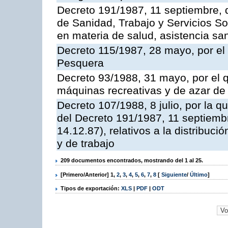
Decreto 191/1987, 11 septiembre, d
de Sanidad, Trabajo y Servicios So
en materia de salud, asistencia sani
Decreto 115/1987, 28 mayo, por el 
Pesquera
Decreto 93/1988, 31 mayo, por el 
máquinas recreativas y de azar d
Decreto 107/1988, 8 julio, por la 
del Decreto 191/1987, 11 septiemb
14.12.87), relativos a la distribuc
y de trabajo
209 documentos encontrados, mostrando del 1 al 25.
[Primero/Anterior]
1
,
2
,
3
,
4
,
5
,
6
,
7
,
8
[
Siguiente
/
Último
]
Tipos de exportación:
XLS
|
PDF
|
ODT