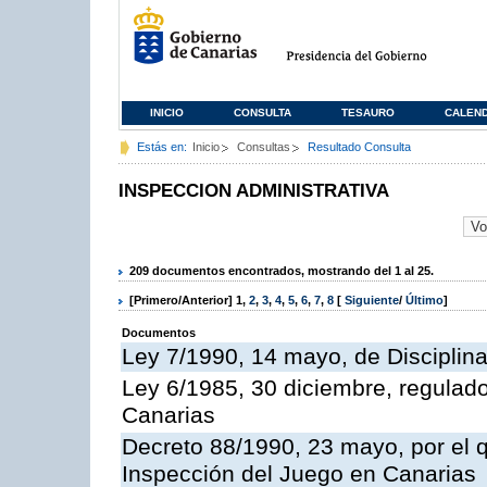
INICIO
CONSULTA
TESAURO
CALEN
Estás en:
Inicio
Consultas
Resultado Consulta
INSPECCION ADMINISTRATIVA
209 documentos encontrados, mostrando del 1 al 25.
[Primero/Anterior]
1
,
2
,
3
,
4
,
5
,
6
,
7
,
8
[
Siguiente
/
Último
]
Documentos
Ley 7/1990, 14 mayo, de Disciplina 
Ley 6/1985, 30 diciembre, regulad
Canarias
Decreto 88/1990, 23 mayo, por el q
Inspección del Juego en Canarias