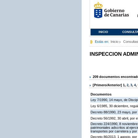
INICIO
CONSULT
Estás en:
Inicio
Consulta
INSPECCION ADMI
209 documentos encontrados
[Primero/Anterior]
1
,
2
,
3
,
4
,
Documentos
Ley 7/1990, 14 mayo, de Discipli
Ley 6/1985, 30 diciembre, regu
Decreto 88/1990, 23 mayo, por 
Decreto 56/1992, 30 abril, por
Decreto 224/1990, 8 noviembre,
patrimoniales adscritos al ejerc
transportes por carretera y por
Decreto 86/2013, 1 agosto, por 