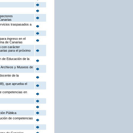
spectores
Canarias
ervicios traspasados a
para ingreso en el
oma de Canarias
n con carácter
arias para el próximo
ón de Educación de la
o, Archivos y Museos de
docente de la
88), que aprueba el
 de competencias en
ción Pública
ibución de competencias