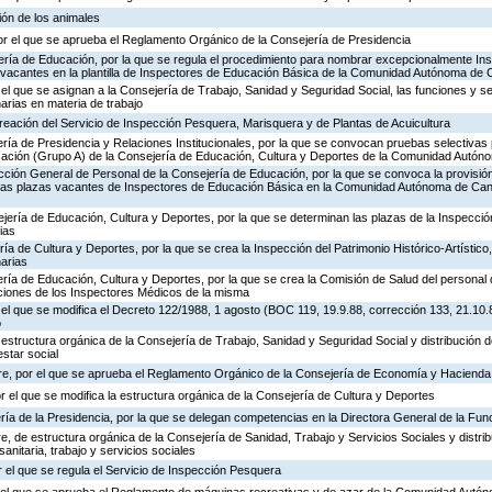
ión de los animales
or el que se aprueba el Reglamento Orgánico de la Consejería de Presidencia
ería de Educación, por la que se regula el procedimiento para nombrar excepcionalmente In
s vacantes en la plantilla de Inspectores de Educación Básica de la Comunidad Autónoma de 
 el que se asignan a la Consejería de Trabajo, Sanidad y Seguridad Social, las funciones y s
rias en materia de trabajo
creación del Servicio de Inspección Pesquera, Marisquera y de Plantas de Acuicultura
ría de Presidencia y Relaciones Institucionales, por la que se convocan pruebas selectivas 
ación (Grupo A) de la Consejería de Educación, Cultura y Deportes de la Comunidad Autón
ección General de Personal de la Consejería de Educación, por la que se convoca la provisió
de las plazas vacantes de Inspectores de Educación Básica en la Comunidad Autónoma de Can
jería de Educación, Cultura y Deportes, por la que se determinan las plazas de la Inspecci
ias
ría de Cultura y Deportes, por la que se crea la Inspección del Patrimonio Histórico-Artístic
arias
ría de Educación, Cultura y Deportes, por la que se crea la Comisión de Salud del personal 
nciones de los Inspectores Médicos de la misma
 el que se modifica el Decreto 122/1988, 1 agosto (BOC 119, 19.9.88, corrección 133, 21.10.
o
 estructura orgánica de la Consejería de Trabajo, Sanidad y Seguridad Social y distribución
estar social
re, por el que se aprueba el Reglamento Orgánico de la Consejería de Economía y Hacienda
or el que se modifica la estructura orgánica de la Consejería de Cultura y Deportes
ría de la Presidencia, por la que se delegan competencias en la Directora General de la Fun
, de estructura orgánica de la Consejería de Sanidad, Trabajo y Servicios Sociales y distr
sanitaria, trabajo y servicios sociales
 el que se regula el Servicio de Inspección Pesquera