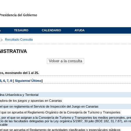
A
TESAURO
CALENDARIO
AYUDA
s
Resultado Consulta
NISTRATIVA
, mostrando del 1 al 25.
5
,
6
,
7
,
8
[
Siguiente
/
Último
]
na Urbanística y Territorial
ladora de los juegos y apuestas en Canarias
el que se reglamenta el Servicio de Inspección del Juego en Canarias
 el que se aprueba el Reglamento Orgánico de la Consejería de Turismo y Transportes
 por el que se asignan a la Consejería de Turismo y Transportes los medios personales, pr
icio de las facultades delegadas por la Ley orgánica 5/1987, 30 julio (BOE 182, 31.7.87), en r
 cable
el que se aprueba el Reglamento de actividades clasificadas y espectáculos públicos