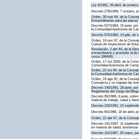
Ley 8/1991, 30 abril, de protecc
Decreto 278/1999, 7 octubre, p
Orden, 30 mar 84, de la Consej
Extraordinarios para las plaza
Decreto 527/1984, 15 junio, por
la Comunidad Autónoma de Cana
Decreto 570/1984, 14 julio, de 
Orden, 19 nov 97, de la Conseje
Cuerpo de Inspectores de Educ
Resolución, 2 abr 84, de la Dir
extraordinario y provisión al 
curso 1984/85
Orden, 17 oct 2000, de la Conse
Comunidad Autónoma de Canar
Orden, 22 oct 84, de la Conseje
la Comunidad Autónoma de Can
Orden, 24 ago 92, de la Conseje
Consejería y se regulan las fu
Decreto 140/1991, 28 junio, por
Reglamento del Juego del Bing
Decreto 95/1986, 6 junio, sobre
materia de trabajo, salud y bien
Decreto 230/1991, 20 septiemb
Decreto 66/1986, 18 de abril, p
Orden, 22 abr 87, de la Conseje
Decreto 191/1987, 11 septiembre
en materia de salud, asistencia 
Decreto 115/1987, 28 mayo, por