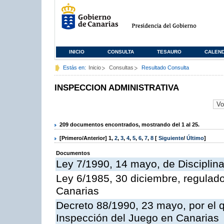
INICIO
CONSULTA
TESAURO
CALEN
Estás en:
Inicio
Consultas
Resultado Consulta
INSPECCION ADMINISTRATIVA
209 documentos encontrados, mostrando del 1 al 25.
[Primero/Anterior]
1
,
2
,
3
,
4
,
5
,
6
,
7
,
8
[
Siguiente
/
Último
]
Documentos
Ley 7/1990, 14 mayo, de Disciplina 
Ley 6/1985, 30 diciembre, regulad
Canarias
Decreto 88/1990, 23 mayo, por el q
Inspección del Juego en Canarias