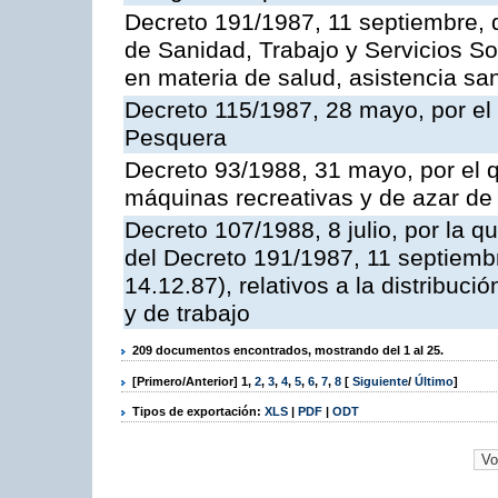
Decreto 191/1987, 11 septiembre, d
de Sanidad, Trabajo y Servicios So
en materia de salud, asistencia sani
Decreto 115/1987, 28 mayo, por el 
Pesquera
Decreto 93/1988, 31 mayo, por el 
máquinas recreativas y de azar d
Decreto 107/1988, 8 julio, por la 
del Decreto 191/1987, 11 septiemb
14.12.87), relativos a la distribuc
y de trabajo
209 documentos encontrados, mostrando del 1 al 25.
[Primero/Anterior]
1
,
2
,
3
,
4
,
5
,
6
,
7
,
8
[
Siguiente
/
Último
]
Tipos de exportación:
XLS
|
PDF
|
ODT