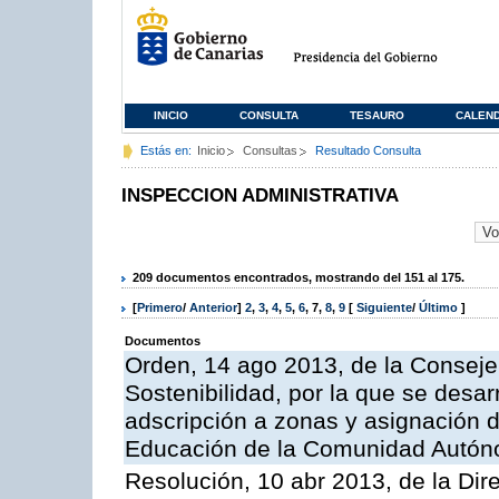
INICIO
CONSULTA
TESAURO
CALEN
Estás en:
Inicio
Consultas
Resultado Consulta
INSPECCION ADMINISTRATIVA
209 documentos encontrados, mostrando del 151 al 175.
[
Primero
/
Anterior
]
2
,
3
,
4
,
5
,
6
,
7
,
8
,
9
[
Siguiente
/
Último
]
Documentos
Orden, 14 ago 2013, de la Conseje
Sostenibilidad, por la que se desar
adscripción a zonas y asignación d
Educación de la Comunidad Autón
Resolución, 10 abr 2013, de la Dir