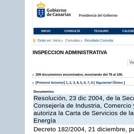
INICIO
CONSULTA
TESAURO
CALEN
Estás en:
Inicio
Consultas
Resultado Consulta
INSPECCION ADMINISTRATIVA
209 documentos encontrados, mostrando del 76 al 100.
[
Primero
/
Anterior
]
1
,
2
,
3
,
4
,
5
,
6
,
7
,
8
[
Siguiente
/
Último
]
Documentos
Resolución, 23 dic 2004, de la Sec
Consejería de Industria, Comercio
autoriza la Carta de Servicios de l
Energía
Decreto 182/2004, 21 diciembre, p